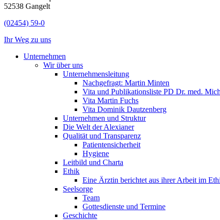
52538 Gangelt
(02454) 59-0
Ihr Weg zu uns
Unternehmen
Wir über uns
Unternehmensleitung
Nachgefragt: Martin Minten
Vita und Publikationsliste PD Dr. med. Mic
Vita Martin Fuchs
Vita Dominik Dautzenberg
Unternehmen und Struktur
Die Welt der Alexianer
Qualität und Transparenz
Patientensicherheit
Hygiene
Leitbild und Charta
Ethik
Eine Ärztin berichtet aus ihrer Arbeit im Et
Seelsorge
Team
Gottesdienste und Termine
Geschichte