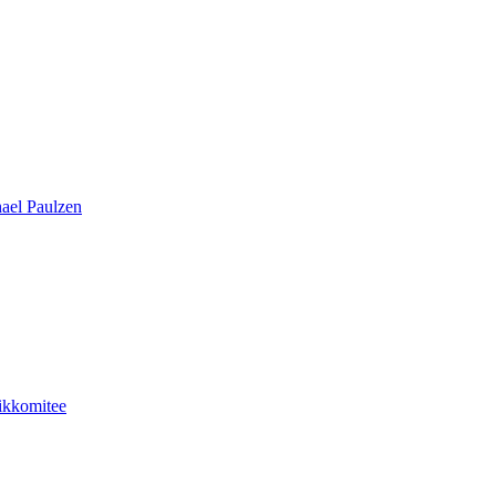
hael Paulzen
hikkomitee