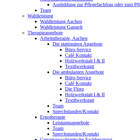
Ausbildung zur Pflegefachfrau oder zum P
Team
Wahlleistung
Wahlleistung Aachen
Wahlleistung Gangelt
Therapieangebote
Arbeitstherapie, Aachen
Die stationären Angebote
Büro-Service
Café Kontakt
Holzwerkstatt I & II
Textilwerkstatt
Die ambulanten Angebote
Büro-Service
Café Kontakt
Die Flora
Holzwerkstatt I & II
Textilwerkstatt
Team
Sprechstunden/Kontakt
Ergotherapie
Leistungsangebote
Team
Sprechstunden/Kontakt
Gerontopsychiatrische Fachberatung