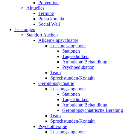
Prävention
Aktuelles
Termine
Pressekontakt
Social Wall
Leistungen
Standort Aachen
Allgemeinpsychiatrie
Leistungsangebote
Stationen
Tageskliniken
Ambulante Behandlung
Psychoedukation
Team
Sprechstunden/Kontakt
Gerontopsychiatrie
Leistungsangebote
Stationen
Tageskliniken
Ambulante Behandlung
Gerontopsychiatrische Beratung
Team
Sprechstunden/Kontakt
Psychotherapie
Leistungsangebote