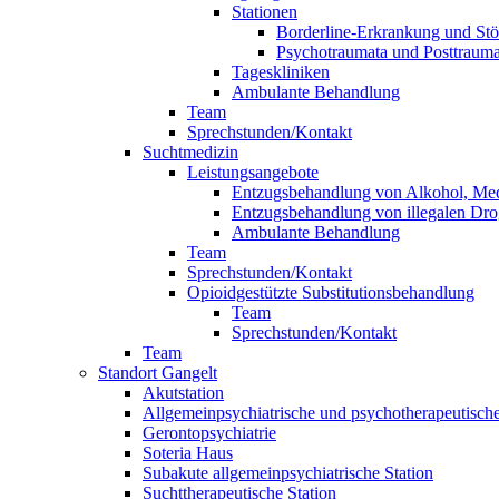
Stationen
Borderline-Erkrankung und Stö
Psychotraumata und Posttrauma
Tageskliniken
Ambulante Behandlung
Team
Sprechstunden/Kontakt
Suchtmedizin
Leistungsangebote
Entzugsbehandlung von Alkohol, Me
Entzugsbehandlung von illegalen Dr
Ambulante Behandlung
Team
Sprechstunden/Kontakt
Opioidgestützte Substitutionsbehandlung
Team
Sprechstunden/Kontakt
Team
Standort Gangelt
Akutstation
Allgemeinpsychiatrische und psychotherapeutische
Gerontopsychiatrie
Soteria Haus
Subakute allgemeinpsychiatrische Station
Suchttherapeutische Station