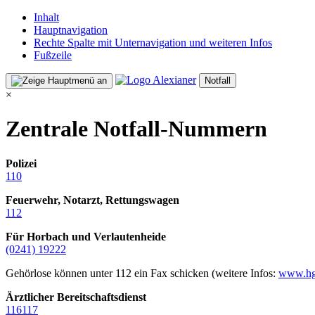
Inhalt
Hauptnavigation
Rechte Spalte mit Unternavigation und weiteren Infos
Fußzeile
Notfall
×
Zentrale Notfall-Nummern
Polizei
110
Feuerwehr, Notarzt, Rettungswagen
112
Für Horbach und Verlautenheide
(0241) 19222
Gehörlose können unter 112 ein Fax schicken (weitere Infos:
www.hg
Ärztlicher Bereitschaftsdienst
116117