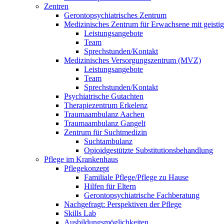
Zentren
Gerontopsychiatrisches Zentrum
Medizinisches Zentrum für Erwachsene mit geist
Leistungsangebote
Team
Sprechstunden/Kontakt
Medizinisches Versorgungszentrum (MVZ)
Leistungsangebote
Team
Sprechstunden/Kontakt
Psychiatrische Gutachten
Therapiezentrum Erkelenz
Traumaambulanz Aachen
Traumaambulanz Gangelt
Zentrum für Suchtmedizin
Suchtambulanz
Opioidgestützte Substitutionsbehandlung
Pflege im Krankenhaus
Pflegekonzept
Familiale Pflege/Pflege zu Hause
Hilfen für Eltern
Gerontopsychiatrische Fachberatung
Nachgefragt: Perspektiven der Pflege
Skills Lab
Ausbildungsmöglichkeiten