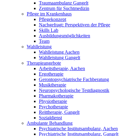
Traumaambulanz Gangelt
Zentrum für Suchtmedizin
Pflege im Krankenhaus
Pflegekonzept
Nachgefragt: Perspektiven der Pflege
Skills Lab
Ausbildungsmöglichkeiten
Team
Wahlleistung
Wahlleistung Aachen
Wahlleistung Gangelt
Therapieangebote
Arbeitstherapie, Aachen
Ergotherapie
Gerontopsychiatrische Fachberatung
Musiktherapie
Neuropsychologische Testdiagnostik
Pharmakotherapie
Physiotherapie
Psychotherapie
Reittherapie, Gangelt
Sozialdienst
Ambulante Behandlung
Psychiatrische Institutsambulanz, Aachen
Psychiatrische Institutsambulanz, Gangelt