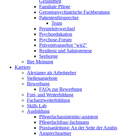
Gesundheit
Familiale Pflege
Gerontopsychiatrische Fachberatung
Patientenfürsprecher
Team
Perspektivwechsel
Psychoedukation
Psychose-Forum
Präventivangebot "wir2"
Resilienz und Salutogenese
Seelsorge
Ihre Meinung
Karriere
Alexianer als Arbeitgeber
Stellenangebote
Bewerbung
FAQs zur Bewerbung
Fort- und Weiterbildung
Facharztweiterbildung
Skills Lab
Ausbildung
Pflegefachassistentin/-assistent
Pflegefachfrau/-fachmann
Praxisanleitung: An der Seite der Azubis
Ansprechpartner