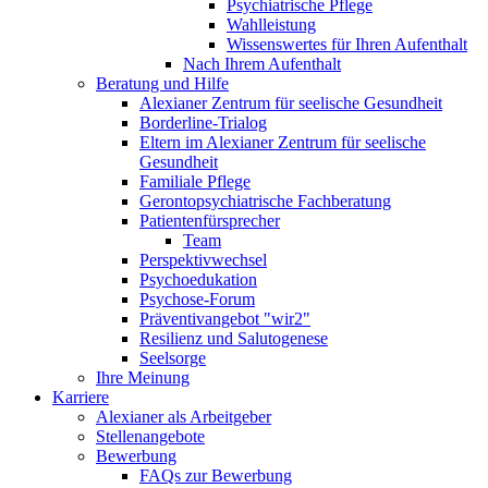
Psychiatrische Pflege
Wahlleistung
Wissenswertes für Ihren Aufenthalt
Nach Ihrem Aufenthalt
Beratung und Hilfe
Alexianer Zentrum für seelische Gesundheit
Borderline-Trialog
Eltern im Alexianer Zentrum für seelische
Gesundheit
Familiale Pflege
Gerontopsychiatrische Fachberatung
Patientenfürsprecher
Team
Perspektivwechsel
Psychoedukation
Psychose-Forum
Präventivangebot "wir2"
Resilienz und Salutogenese
Seelsorge
Ihre Meinung
Karriere
Alexianer als Arbeitgeber
Stellenangebote
Bewerbung
FAQs zur Bewerbung