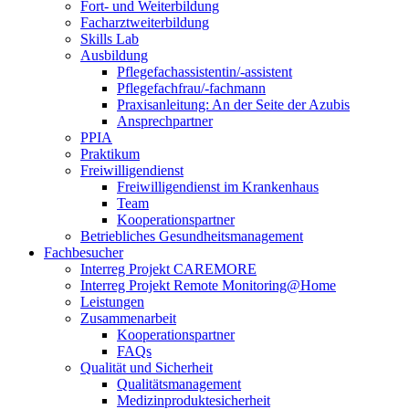
Fort- und Weiterbildung
Facharztweiterbildung
Skills Lab
Ausbildung
Pflegefachassistentin/-assistent
Pflegefachfrau/-fachmann
Praxisanleitung: An der Seite der Azubis
Ansprechpartner
PPIA
Praktikum
Freiwilligendienst
Freiwilligendienst im Krankenhaus
Team
Kooperationspartner
Betriebliches Gesundheitsmanagement
Fachbesucher
Interreg Projekt CAREMORE
Interreg Projekt Remote Monitoring@Home
Leistungen
Zusammenarbeit
Kooperationspartner
FAQs
Qualität und Sicherheit
Qualitätsmanagement
Medizinproduktesicherheit