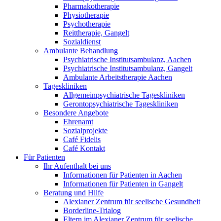
Pharmakotherapie
Physiotherapie
Psychotherapie
Reittherapie, Gangelt
Sozialdienst
Ambulante Behandlung
Psychiatrische Institutsambulanz, Aachen
Psychiatrische Institutsambulanz, Gangelt
Ambulante Arbeitstherapie Aachen
Tageskliniken
Allgemeinpsychiatrische Tageskliniken
Gerontopsychiatrische Tageskliniken
Besondere Angebote
Ehrenamt
Sozialprojekte
Café Fidelis
Café Kontakt
Für Patienten
Ihr Aufenthalt bei uns
Informationen für Patienten in Aachen
Informationen für Patienten in Gangelt
Beratung und Hilfe
Alexianer Zentrum für seelische Gesundheit
Borderline-Trialog
Eltern im Alexianer Zentrum für seelische