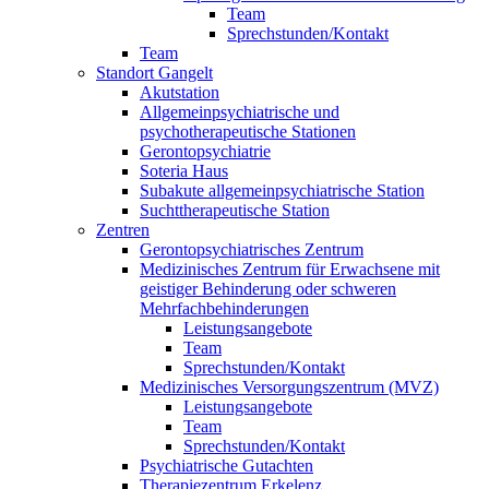
Team
Sprechstunden/Kontakt
Team
Standort Gangelt
Akutstation
Allgemeinpsychiatrische und
psychotherapeutische Stationen
Gerontopsychiatrie
Soteria Haus
Subakute allgemeinpsychiatrische Station
Suchttherapeutische Station
Zentren
Gerontopsychiatrisches Zentrum
Medizinisches Zentrum für Erwachsene mit
geistiger Behinderung oder schweren
Mehrfachbehinderungen
Leistungsangebote
Team
Sprechstunden/Kontakt
Medizinisches Versorgungszentrum (MVZ)
Leistungsangebote
Team
Sprechstunden/Kontakt
Psychiatrische Gutachten
Therapiezentrum Erkelenz