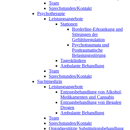
Team
Sprechstunden/Kontakt
Psychotherapie
Leistungsangebote
Stationen
Borderline-Erkrankung und
Störungen der
Gefühlsregulation
Psychotraumata und
Posttraumatische
Belastungsstörung
Tageskliniken
Ambulante Behandlung
Team
Sprechstunden/Kontakt
Suchtmedizin
Leistungsangebote
Entzugsbehandlung von Alkohol,
Medikamenten und Cannabis
Entzugsbehandlung von illegalen
Drogen
Ambulante Behandlung
Team
Sprechstunden/Kontakt
Opioidgestützte Substitutionsbehandlung