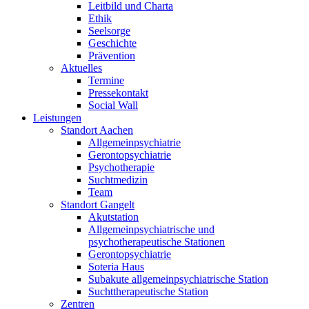
Leitbild und Charta
Ethik
Seelsorge
Geschichte
Prävention
Aktuelles
Termine
Pressekontakt
Social Wall
Leistungen
Standort Aachen
Allgemeinpsychiatrie
Gerontopsychiatrie
Psychotherapie
Suchtmedizin
Team
Standort Gangelt
Akutstation
Allgemeinpsychiatrische und
psychotherapeutische Stationen
Gerontopsychiatrie
Soteria Haus
Subakute allgemeinpsychiatrische Station
Suchttherapeutische Station
Zentren