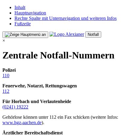
Inhalt
Hauptnavigation
Rechte Spalte mit Unternavigation und weiteren Infos
Fußzeile
Notfall
×
Zentrale Notfall-Nummern
Polizei
110
Feuerwehr, Notarzt, Rettungswagen
112
Für Horbach und Verlautenheide
(0241) 19222
Gehörlose können unter 112 ein Fax schicken (weitere Infos:
www.hgz-aachen.de
).
Ärztlicher Bereitschaftsdienst