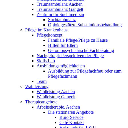
Traumaambulanz Aachen
Traumaambulanz Gangelt
Zentrum für Suchtmedizin
Suchtambulanz
Opioidgestützte Substitutionsbehandlung
Pflege im Krankenhaus
Pflegekonzept
Familiale Pflege/Pflege zu Hause
Hilfen für Eltern
Gerontopsychiatrische Fachberatung
Nachgefragt: Perspektiven der Pflege
Skills Lab
Ausbildungsmöglichkeiten
Ausbildung zur Pflegefachfrau oder zum
Pflegefachmann
Team
Wahlleistung
Wahlleistung Aachen
Wahlleistung Gangelt
Therapieangebote
Arbeitstherapie, Aachen
Die stationären Angebote
Büro-Service
Café Kontakt
Holzwerkstatt I & II