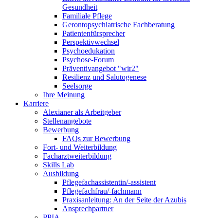
Gesundheit
Familiale Pflege
Gerontopsychiatrische Fachberatung
Patientenfürsprecher
Perspektivwechsel
Psychoedukation
Psychose-Forum
Präventivangebot "wir2"
Resilienz und Salutogenese
Seelsorge
Ihre Meinung
Karriere
Alexianer als Arbeitgeber
Stellenangebote
Bewerbung
FAQs zur Bewerbung
Fort- und Weiterbildung
Facharztweiterbildung
Skills Lab
Ausbildung
Pflegefachassistentin/-assistent
Pflegefachfrau/-fachmann
Praxisanleitung: An der Seite der Azubis
Ansprechpartner
PPIA