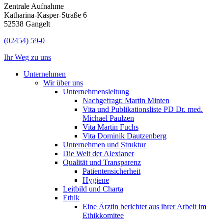
Zentrale Aufnahme
Katharina-Kasper-Straße 6
52538 Gangelt
(02454) 59-0
Ihr Weg zu uns
Unternehmen
Wir über uns
Unternehmensleitung
Nachgefragt: Martin Minten
Vita und Publikationsliste PD Dr. med.
Michael Paulzen
Vita Martin Fuchs
Vita Dominik Dautzenberg
Unternehmen und Struktur
Die Welt der Alexianer
Qualität und Transparenz
Patientensicherheit
Hygiene
Leitbild und Charta
Ethik
Eine Ärztin berichtet aus ihrer Arbeit im
Ethikkomitee