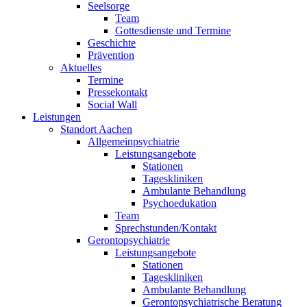
Seelsorge
Team
Gottesdienste und Termine
Geschichte
Prävention
Aktuelles
Termine
Pressekontakt
Social Wall
Leistungen
Standort Aachen
Allgemeinpsychiatrie
Leistungsangebote
Stationen
Tageskliniken
Ambulante Behandlung
Psychoedukation
Team
Sprechstunden/Kontakt
Gerontopsychiatrie
Leistungsangebote
Stationen
Tageskliniken
Ambulante Behandlung
Gerontopsychiatrische Beratung