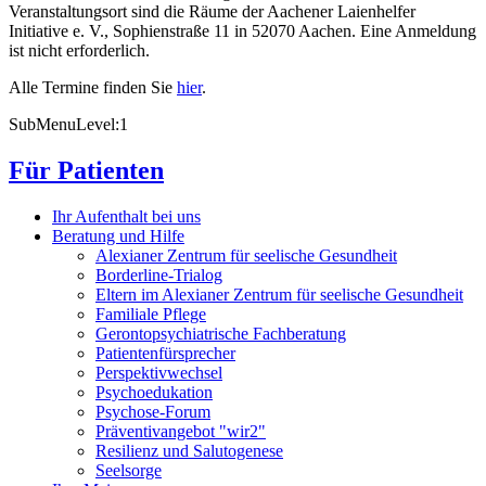
Veranstaltungsort sind die Räume der Aachener Laienhelfer
Initiative e. V., Sophienstraße 11 in 52070 Aachen. Eine Anmeldung
ist nicht erforderlich.
Alle Termine finden Sie
hier
.
SubMenuLevel:1
Für Patienten
Ihr Aufenthalt bei uns
Beratung und Hilfe
Alexianer Zentrum für seelische Gesundheit
Borderline-Trialog
Eltern im Alexianer Zentrum für seelische Gesundheit
Familiale Pflege
Gerontopsychiatrische Fachberatung
Patientenfürsprecher
Perspektivwechsel
Psychoedukation
Psychose-Forum
Präventivangebot "wir2"
Resilienz und Salutogenese
Seelsorge