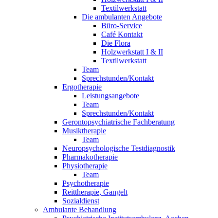
Textilwerkstatt
Die ambulanten Angebote
Büro-Service
Café Kontakt
Die Flora
Holzwerkstatt I & II
Textilwerkstatt
Team
Sprechstunden/Kontakt
Ergotherapie
Leistungsangebote
Team
Sprechstunden/Kontakt
Gerontopsychiatrische Fachberatung
Musiktherapie
Team
Neuropsychologische Testdiagnostik
Pharmakotherapie
Physiotherapie
Team
Psychotherapie
Reittherapie, Gangelt
Sozialdienst
Ambulante Behandlung