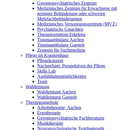
Gerontopsychiatrisches Zentrum
Medizinisches Zentrum für Erwachsene mit
geistiger Behinderung oder schweren
Mehrfachbehinderungen
Medizinisches Versorgungszentrum (MVZ)
Psychiatrische Gutachten
Therapiezentrum Erkelenz
Traumaambulanz Aachen
Traumaambulanz Gangelt
Zentrum für Suchtmedizin
Pflege im Krankenhaus
Pflegekonzept
Nachgefragt: Perspektiven der Pflege
Skills Lab
Ausbildungsmöglichkeiten
Team
Wahlleistung
Wahlleistung Aachen
Wahlleistung Gangelt
Therapieangebote
Arbeitstherapie, Aachen
Ergotherapie
Gerontopsychiatrische Fachberatung
Musiktherapie
Neuropsychologische Testdiagnostik