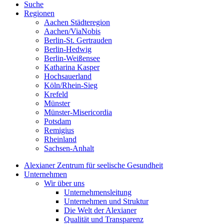
Suche
Regionen
Aachen Städteregion
Aachen/ViaNobis
Berlin-St. Gertrauden
Berlin-Hedwig
Berlin-Weißensee
Katharina Kasper
Hochsauerland
Köln/Rhein-Sieg
Krefeld
Münster
Münster-Misericordia
Potsdam
Remigius
Rheinland
Sachsen-Anhalt
Alexianer Zentrum für seelische Gesundheit
Unternehmen
Wir über uns
Unternehmensleitung
Unternehmen und Struktur
Die Welt der Alexianer
Qualität und Transparenz