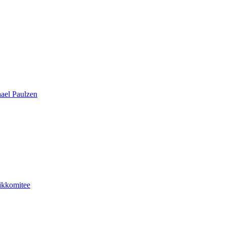
hael Paulzen
hikkomitee