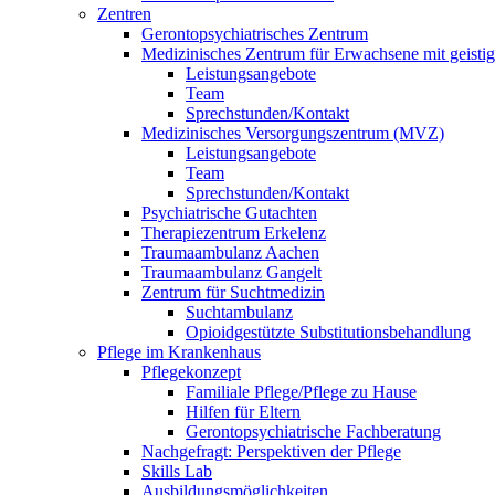
Zentren
Gerontopsychiatrisches Zentrum
Medizinisches Zentrum für Erwachsene mit geist
Leistungsangebote
Team
Sprechstunden/Kontakt
Medizinisches Versorgungszentrum (MVZ)
Leistungsangebote
Team
Sprechstunden/Kontakt
Psychiatrische Gutachten
Therapiezentrum Erkelenz
Traumaambulanz Aachen
Traumaambulanz Gangelt
Zentrum für Suchtmedizin
Suchtambulanz
Opioidgestützte Substitutionsbehandlung
Pflege im Krankenhaus
Pflegekonzept
Familiale Pflege/Pflege zu Hause
Hilfen für Eltern
Gerontopsychiatrische Fachberatung
Nachgefragt: Perspektiven der Pflege
Skills Lab
Ausbildungsmöglichkeiten