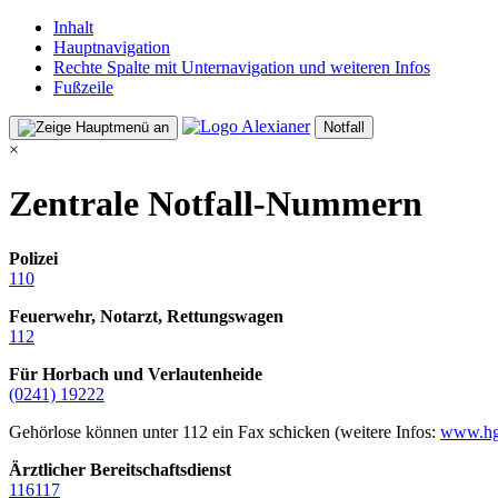
Inhalt
Hauptnavigation
Rechte Spalte mit Unternavigation und weiteren Infos
Fußzeile
Notfall
×
Zentrale Notfall-Nummern
Polizei
110
Feuerwehr, Notarzt, Rettungswagen
112
Für Horbach und Verlautenheide
(0241) 19222
Gehörlose können unter 112 ein Fax schicken (weitere Infos:
www.hg
Ärztlicher Bereitschaftsdienst
116117