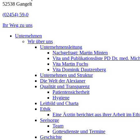
52538 Gangelt
(02454) 59-0
Ihr Weg zu uns
Unternehmen
Wir über uns
Unternehmensleitung
Nachgefragt: Martin Minten
Vita und Publikationsliste PD Dr. med. Mic
Vita Martin Fuchs
Vita Dominik Dautzenberg
Unternehmen und Struktur
Die Welt der Alexianer
Qualität und Transparenz
Patientensicherheit
Hygiene
Leitbild und Charta
Ethik
Eine Ärztin berichtet aus ihrer Arbeit im Et
Seelsorge
Team
Gottesdienste und Termine
Geschichte