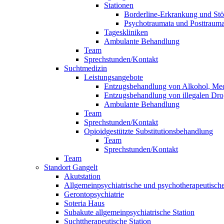
Stationen
Borderline-Erkrankung und Stö
Psychotraumata und Posttrauma
Tageskliniken
Ambulante Behandlung
Team
Sprechstunden/Kontakt
Suchtmedizin
Leistungsangebote
Entzugsbehandlung von Alkohol, Me
Entzugsbehandlung von illegalen Dr
Ambulante Behandlung
Team
Sprechstunden/Kontakt
Opioidgestützte Substitutionsbehandlung
Team
Sprechstunden/Kontakt
Team
Standort Gangelt
Akutstation
Allgemeinpsychiatrische und psychotherapeutische
Gerontopsychiatrie
Soteria Haus
Subakute allgemeinpsychiatrische Station
Suchttherapeutische Station