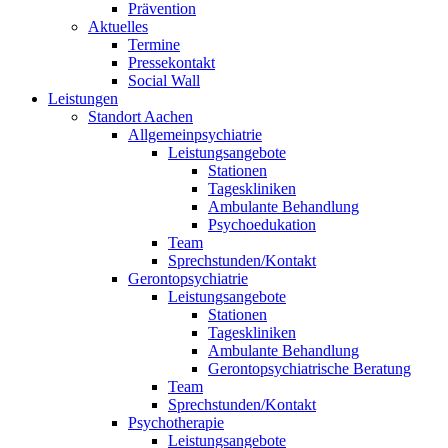
Prävention
Aktuelles
Termine
Pressekontakt
Social Wall
Leistungen
Standort Aachen
Allgemeinpsychiatrie
Leistungsangebote
Stationen
Tageskliniken
Ambulante Behandlung
Psychoedukation
Team
Sprechstunden/Kontakt
Gerontopsychiatrie
Leistungsangebote
Stationen
Tageskliniken
Ambulante Behandlung
Gerontopsychiatrische Beratung
Team
Sprechstunden/Kontakt
Psychotherapie
Leistungsangebote