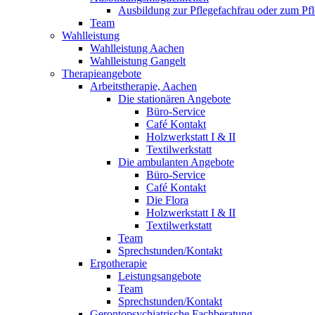
Ausbildung zur Pflegefachfrau oder zum P
Team
Wahlleistung
Wahlleistung Aachen
Wahlleistung Gangelt
Therapieangebote
Arbeitstherapie, Aachen
Die stationären Angebote
Büro-Service
Café Kontakt
Holzwerkstatt I & II
Textilwerkstatt
Die ambulanten Angebote
Büro-Service
Café Kontakt
Die Flora
Holzwerkstatt I & II
Textilwerkstatt
Team
Sprechstunden/Kontakt
Ergotherapie
Leistungsangebote
Team
Sprechstunden/Kontakt
Gerontopsychiatrische Fachberatung