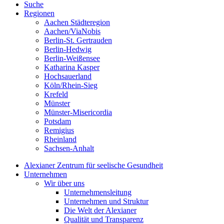
Suche
Regionen
Aachen Städteregion
Aachen/ViaNobis
Berlin-St. Gertrauden
Berlin-Hedwig
Berlin-Weißensee
Katharina Kasper
Hochsauerland
Köln/Rhein-Sieg
Krefeld
Münster
Münster-Misericordia
Potsdam
Remigius
Rheinland
Sachsen-Anhalt
Alexianer Zentrum für seelische Gesundheit
Unternehmen
Wir über uns
Unternehmensleitung
Unternehmen und Struktur
Die Welt der Alexianer
Qualität und Transparenz