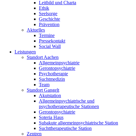
Leitbild und Charta
Ethik
Seelsorge
Geschichte
Prävention
Aktuelles
Termine
Pressekontakt
Social Wall
Leistungen
Standort Aachen
Allgemeinpsychiatrie
Gerontopsychiatrie
Psychotherapie
Suchtmedizin
Team
Standort Gangelt
Akutstation
Allgemeinpsychiatrische und
psychotherapeutische Stationen
Gerontopsychiatrie
Soteria Haus
Subakute allgemeinpsychiatrische Station
Suchttherapeutische Station
Zentren