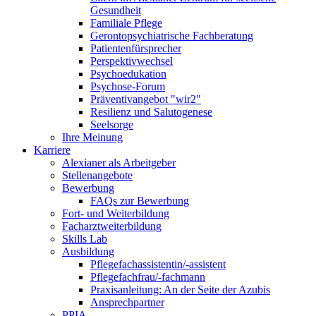
Gesundheit
Familiale Pflege
Gerontopsychiatrische Fachberatung
Patientenfürsprecher
Perspektivwechsel
Psychoedukation
Psychose-Forum
Präventivangebot "wir2"
Resilienz und Salutogenese
Seelsorge
Ihre Meinung
Karriere
Alexianer als Arbeitgeber
Stellenangebote
Bewerbung
FAQs zur Bewerbung
Fort- und Weiterbildung
Facharztweiterbildung
Skills Lab
Ausbildung
Pflegefachassistentin/-assistent
Pflegefachfrau/-fachmann
Praxisanleitung: An der Seite der Azubis
Ansprechpartner
PPIA