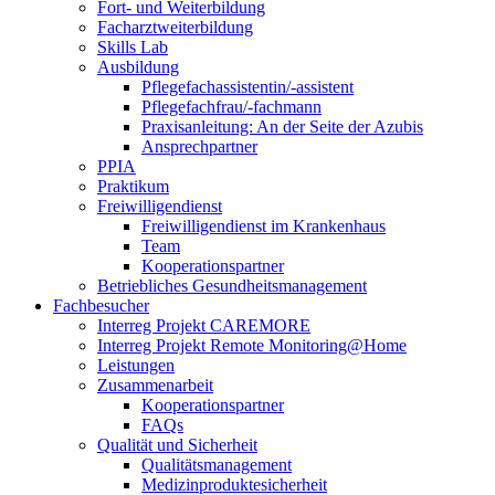
Fort- und Weiterbildung
Facharztweiterbildung
Skills Lab
Ausbildung
Pflegefachassistentin/-assistent
Pflegefachfrau/-fachmann
Praxisanleitung: An der Seite der Azubis
Ansprechpartner
PPIA
Praktikum
Freiwilligendienst
Freiwilligendienst im Krankenhaus
Team
Kooperationspartner
Betriebliches Gesundheitsmanagement
Fachbesucher
Interreg Projekt CAREMORE
Interreg Projekt Remote Monitoring@Home
Leistungen
Zusammenarbeit
Kooperationspartner
FAQs
Qualität und Sicherheit
Qualitätsmanagement
Medizinproduktesicherheit