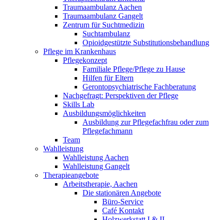
Traumaambulanz Aachen
Traumaambulanz Gangelt
Zentrum für Suchtmedizin
Suchtambulanz
Opioidgestützte Substitutionsbehandlung
Pflege im Krankenhaus
Pflegekonzept
Familiale Pflege/Pflege zu Hause
Hilfen für Eltern
Gerontopsychiatrische Fachberatung
Nachgefragt: Perspektiven der Pflege
Skills Lab
Ausbildungsmöglichkeiten
Ausbildung zur Pflegefachfrau oder zum
Pflegefachmann
Team
Wahlleistung
Wahlleistung Aachen
Wahlleistung Gangelt
Therapieangebote
Arbeitstherapie, Aachen
Die stationären Angebote
Büro-Service
Café Kontakt
Holzwerkstatt I & II