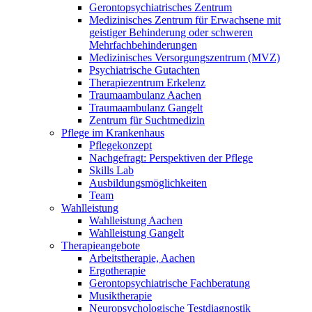
Gerontopsychiatrisches Zentrum
Medizinisches Zentrum für Erwachsene mit
geistiger Behinderung oder schweren
Mehrfachbehinderungen
Medizinisches Versorgungszentrum (MVZ)
Psychiatrische Gutachten
Therapiezentrum Erkelenz
Traumaambulanz Aachen
Traumaambulanz Gangelt
Zentrum für Suchtmedizin
Pflege im Krankenhaus
Pflegekonzept
Nachgefragt: Perspektiven der Pflege
Skills Lab
Ausbildungsmöglichkeiten
Team
Wahlleistung
Wahlleistung Aachen
Wahlleistung Gangelt
Therapieangebote
Arbeitstherapie, Aachen
Ergotherapie
Gerontopsychiatrische Fachberatung
Musiktherapie
Neuropsychologische Testdiagnostik