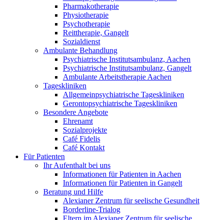
Pharmakotherapie
Physiotherapie
Psychotherapie
Reittherapie, Gangelt
Sozialdienst
Ambulante Behandlung
Psychiatrische Institutsambulanz, Aachen
Psychiatrische Institutsambulanz, Gangelt
Ambulante Arbeitstherapie Aachen
Tageskliniken
Allgemeinpsychiatrische Tageskliniken
Gerontopsychiatrische Tageskliniken
Besondere Angebote
Ehrenamt
Sozialprojekte
Café Fidelis
Café Kontakt
Für Patienten
Ihr Aufenthalt bei uns
Informationen für Patienten in Aachen
Informationen für Patienten in Gangelt
Beratung und Hilfe
Alexianer Zentrum für seelische Gesundheit
Borderline-Trialog
Eltern im Alexianer Zentrum für seelische