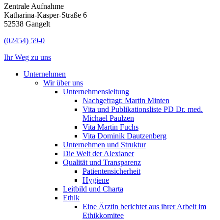
Zentrale Aufnahme
Katharina-Kasper-Straße 6
52538 Gangelt
(02454) 59-0
Ihr Weg zu uns
Unternehmen
Wir über uns
Unternehmensleitung
Nachgefragt: Martin Minten
Vita und Publikationsliste PD Dr. med.
Michael Paulzen
Vita Martin Fuchs
Vita Dominik Dautzenberg
Unternehmen und Struktur
Die Welt der Alexianer
Qualität und Transparenz
Patientensicherheit
Hygiene
Leitbild und Charta
Ethik
Eine Ärztin berichtet aus ihrer Arbeit im
Ethikkomitee