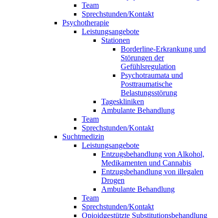
Team
Sprechstunden/Kontakt
Psychotherapie
Leistungsangebote
Stationen
Borderline-Erkrankung und
Störungen der
Gefühlsregulation
Psychotraumata und
Posttraumatische
Belastungsstörung
Tageskliniken
Ambulante Behandlung
Team
Sprechstunden/Kontakt
Suchtmedizin
Leistungsangebote
Entzugsbehandlung von Alkohol,
Medikamenten und Cannabis
Entzugsbehandlung von illegalen
Drogen
Ambulante Behandlung
Team
Sprechstunden/Kontakt
Opioidgestützte Substitutionsbehandlung