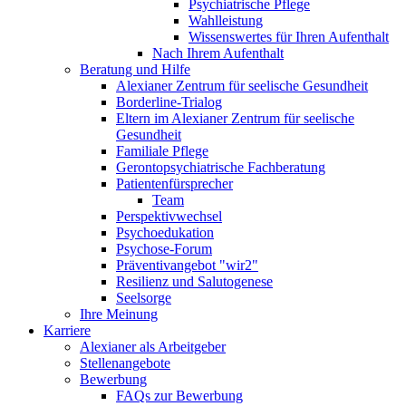
Psychiatrische Pflege
Wahlleistung
Wissenswertes für Ihren Aufenthalt
Nach Ihrem Aufenthalt
Beratung und Hilfe
Alexianer Zentrum für seelische Gesundheit
Borderline-Trialog
Eltern im Alexianer Zentrum für seelische
Gesundheit
Familiale Pflege
Gerontopsychiatrische Fachberatung
Patientenfürsprecher
Team
Perspektivwechsel
Psychoedukation
Psychose-Forum
Präventivangebot "wir2"
Resilienz und Salutogenese
Seelsorge
Ihre Meinung
Karriere
Alexianer als Arbeitgeber
Stellenangebote
Bewerbung
FAQs zur Bewerbung