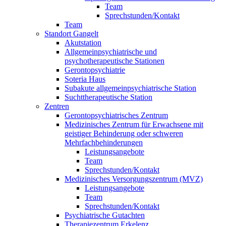
Team
Sprechstunden/Kontakt
Team
Standort Gangelt
Akutstation
Allgemeinpsychiatrische und
psychotherapeutische Stationen
Gerontopsychiatrie
Soteria Haus
Subakute allgemeinpsychiatrische Station
Suchttherapeutische Station
Zentren
Gerontopsychiatrisches Zentrum
Medizinisches Zentrum für Erwachsene mit
geistiger Behinderung oder schweren
Mehrfachbehinderungen
Leistungsangebote
Team
Sprechstunden/Kontakt
Medizinisches Versorgungszentrum (MVZ)
Leistungsangebote
Team
Sprechstunden/Kontakt
Psychiatrische Gutachten
Therapiezentrum Erkelenz