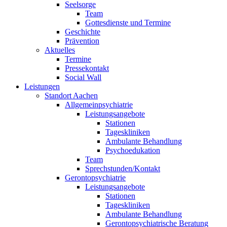
Seelsorge
Team
Gottesdienste und Termine
Geschichte
Prävention
Aktuelles
Termine
Pressekontakt
Social Wall
Leistungen
Standort Aachen
Allgemeinpsychiatrie
Leistungsangebote
Stationen
Tageskliniken
Ambulante Behandlung
Psychoedukation
Team
Sprechstunden/Kontakt
Gerontopsychiatrie
Leistungsangebote
Stationen
Tageskliniken
Ambulante Behandlung
Gerontopsychiatrische Beratung