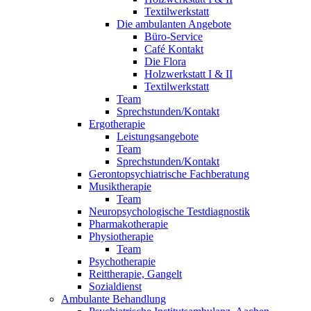
Textilwerkstatt
Die ambulanten Angebote
Büro-Service
Café Kontakt
Die Flora
Holzwerkstatt I & II
Textilwerkstatt
Team
Sprechstunden/Kontakt
Ergotherapie
Leistungsangebote
Team
Sprechstunden/Kontakt
Gerontopsychiatrische Fachberatung
Musiktherapie
Team
Neuropsychologische Testdiagnostik
Pharmakotherapie
Physiotherapie
Team
Psychotherapie
Reittherapie, Gangelt
Sozialdienst
Ambulante Behandlung