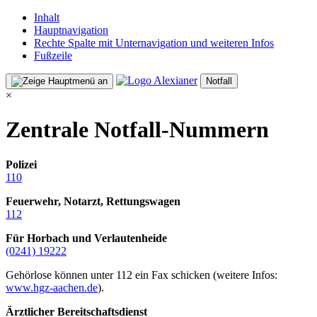
Inhalt
Hauptnavigation
Rechte Spalte mit Unternavigation und weiteren Infos
Fußzeile
Notfall
×
Zentrale Notfall-Nummern
Polizei
110
Feuerwehr, Notarzt, Rettungswagen
112
Für Horbach und Verlautenheide
(0241) 19222
Gehörlose können unter 112 ein Fax schicken (weitere Infos:
www.hgz-aachen.de
).
Ärztlicher Bereitschaftsdienst