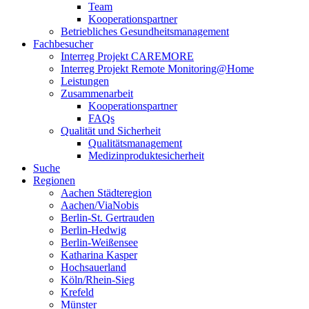
Team
Kooperationspartner
Betriebliches Gesundheitsmanagement
Fachbesucher
Interreg Projekt CAREMORE
Interreg Projekt Remote Monitoring@Home
Leistungen
Zusammenarbeit
Kooperationspartner
FAQs
Qualität und Sicherheit
Qualitätsmanagement
Medizinproduktesicherheit
Suche
Regionen
Aachen Städteregion
Aachen/ViaNobis
Berlin-St. Gertrauden
Berlin-Hedwig
Berlin-Weißensee
Katharina Kasper
Hochsauerland
Köln/Rhein-Sieg
Krefeld
Münster