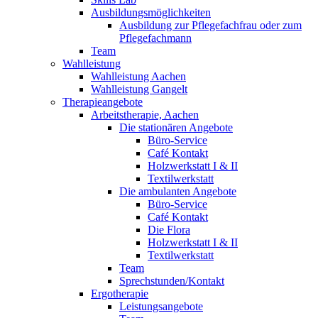
Ausbildungsmöglichkeiten
Ausbildung zur Pflegefachfrau oder zum
Pflegefachmann
Team
Wahlleistung
Wahlleistung Aachen
Wahlleistung Gangelt
Therapieangebote
Arbeitstherapie, Aachen
Die stationären Angebote
Büro-Service
Café Kontakt
Holzwerkstatt I & II
Textilwerkstatt
Die ambulanten Angebote
Büro-Service
Café Kontakt
Die Flora
Holzwerkstatt I & II
Textilwerkstatt
Team
Sprechstunden/Kontakt
Ergotherapie
Leistungsangebote