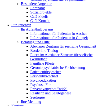
Besondere Angebote
Ehrenamt
Sozialprojekte
Café Fidelis
Café Kontakt
Für Patienten
Ihr Aufenthalt bei uns
Informationen für Patienten in Aachen
Informationen für Patienten in Gangelt
Beratung und Hilfe
Alexianer Zentrum für seelische Gesundheit
Borderline-Trialog
Eltern im Alexianer Zentrum für seelische
Gesundheit
Familiale Pflege
Gerontopsychiatrische Fachberatung
Patientenfürsprecher
Perspektivwechsel
Psychoedukation
Psychose-Forum
Präventivangebot "wir2"
Resilienz und Salutogenese
Seelsorge
Ihre Meinung
Karriere