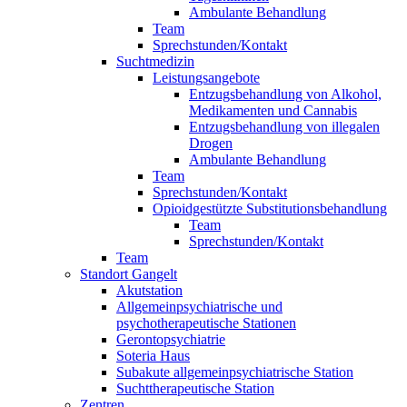
Ambulante Behandlung
Team
Sprechstunden/Kontakt
Suchtmedizin
Leistungsangebote
Entzugsbehandlung von Alkohol,
Medikamenten und Cannabis
Entzugsbehandlung von illegalen
Drogen
Ambulante Behandlung
Team
Sprechstunden/Kontakt
Opioidgestützte Substitutionsbehandlung
Team
Sprechstunden/Kontakt
Team
Standort Gangelt
Akutstation
Allgemeinpsychiatrische und
psychotherapeutische Stationen
Gerontopsychiatrie
Soteria Haus
Subakute allgemeinpsychiatrische Station
Suchttherapeutische Station
Zentren