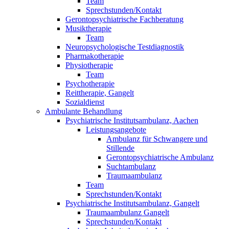
Team
Sprechstunden/Kontakt
Gerontopsychiatrische Fachberatung
Musiktherapie
Team
Neuropsychologische Testdiagnostik
Pharmakotherapie
Physiotherapie
Team
Psychotherapie
Reittherapie, Gangelt
Sozialdienst
Ambulante Behandlung
Psychiatrische Institutsambulanz, Aachen
Leistungsangebote
Ambulanz für Schwangere und
Stillende
Gerontopsychiatrische Ambulanz
Suchtambulanz
Traumaambulanz
Team
Sprechstunden/Kontakt
Psychiatrische Institutsambulanz, Gangelt
Traumaambulanz Gangelt
Sprechstunden/Kontakt