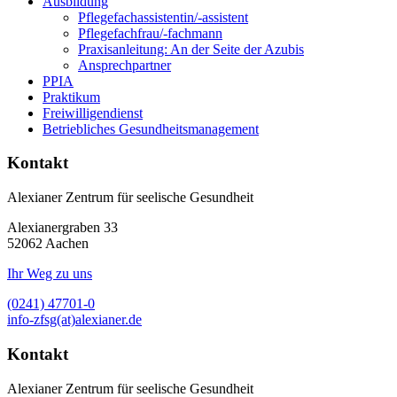
Ausbildung
Pflegefachassistentin/-assistent
Pflegefachfrau/-fachmann
Praxisanleitung: An der Seite der Azubis
Ansprechpartner
PPIA
Praktikum
Freiwilligendienst
Betriebliches Gesundheitsmanagement
Kontakt
Alexianer Zentrum für seelische Gesundheit
Alexianergraben 33
52062
Aachen
Ihr Weg zu uns
(0241) 47701-0
info-zfsg(at)alexianer.de
Kontakt
Alexianer Zentrum für seelische Gesundheit