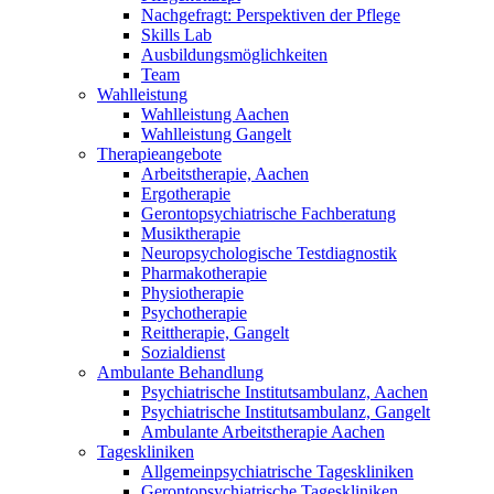
Nachgefragt: Perspektiven der Pflege
Skills Lab
Ausbildungsmöglichkeiten
Team
Wahlleistung
Wahlleistung Aachen
Wahlleistung Gangelt
Therapieangebote
Arbeitstherapie, Aachen
Ergotherapie
Gerontopsychiatrische Fachberatung
Musiktherapie
Neuropsychologische Testdiagnostik
Pharmakotherapie
Physiotherapie
Psychotherapie
Reittherapie, Gangelt
Sozialdienst
Ambulante Behandlung
Psychiatrische Institutsambulanz, Aachen
Psychiatrische Institutsambulanz, Gangelt
Ambulante Arbeitstherapie Aachen
Tageskliniken
Allgemeinpsychiatrische Tageskliniken
Gerontopsychiatrische Tageskliniken