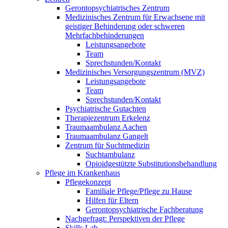
Gerontopsychiatrisches Zentrum
Medizinisches Zentrum für Erwachsene mit
geistiger Behinderung oder schweren
Mehrfachbehinderungen
Leistungsangebote
Team
Sprechstunden/Kontakt
Medizinisches Versorgungszentrum (MVZ)
Leistungsangebote
Team
Sprechstunden/Kontakt
Psychiatrische Gutachten
Therapiezentrum Erkelenz
Traumaambulanz Aachen
Traumaambulanz Gangelt
Zentrum für Suchtmedizin
Suchtambulanz
Opioidgestützte Substitutionsbehandlung
Pflege im Krankenhaus
Pflegekonzept
Familiale Pflege/Pflege zu Hause
Hilfen für Eltern
Gerontopsychiatrische Fachberatung
Nachgefragt: Perspektiven der Pflege
Skills Lab