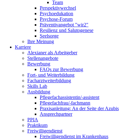
Team
Perspektivwechsel
Psychoedukation
Psychose-Forum
Präventivangebot "wir2"
Resilienz und Salutogenese
Seelsorge
Ihre Meinung
Karriere
Alexianer als Arbeitgeber
Stellenangebote
Bewerbung
FAQs zur Bewerbung
Fort- und Weiterbildung
Facharztweiterbildung
Skills Lab
Ausbildung
Pflegefachassistentin/-assistent
Pflegefachfrau/-fachmann
Praxisanleitung: An der Seite der Azubis
Ansprechpartner
PPIA
Praktikum
Freiwilligendienst
Freiwilligendienst im Krankenhaus