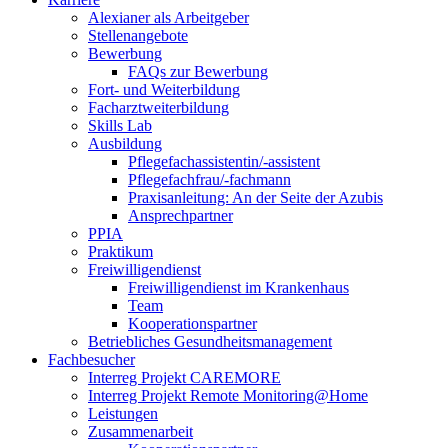
Alexianer als Arbeitgeber
Stellenangebote
Bewerbung
FAQs zur Bewerbung
Fort- und Weiterbildung
Facharztweiterbildung
Skills Lab
Ausbildung
Pflegefachassistentin/-assistent
Pflegefachfrau/-fachmann
Praxisanleitung: An der Seite der Azubis
Ansprechpartner
PPIA
Praktikum
Freiwilligendienst
Freiwilligendienst im Krankenhaus
Team
Kooperationspartner
Betriebliches Gesundheitsmanagement
Fachbesucher
Interreg Projekt CAREMORE
Interreg Projekt Remote Monitoring@Home
Leistungen
Zusammenarbeit