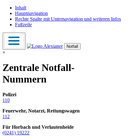
Inhalt
Hauptnavigation
Rechte Spalte mit Unternavigation und weiteren Infos
Fußzeile
Notfall
×
Zentrale Notfall-
Nummern
Polizei
110
Feuerwehr, Notarzt, Rettungswagen
112
Für Horbach und Verlautenheide
(0241) 19222