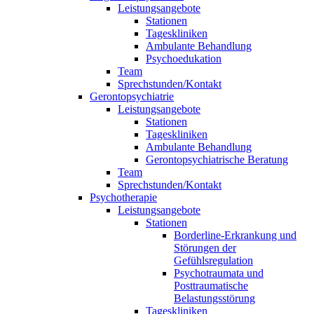
Leistungsangebote
Stationen
Tageskliniken
Ambulante Behandlung
Psychoedukation
Team
Sprechstunden/Kontakt
Gerontopsychiatrie
Leistungsangebote
Stationen
Tageskliniken
Ambulante Behandlung
Gerontopsychiatrische Beratung
Team
Sprechstunden/Kontakt
Psychotherapie
Leistungsangebote
Stationen
Borderline-Erkrankung und
Störungen der
Gefühlsregulation
Psychotraumata und
Posttraumatische
Belastungsstörung
Tageskliniken