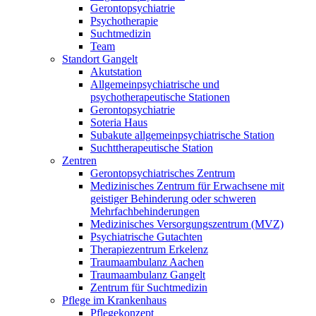
Gerontopsychiatrie
Psychotherapie
Suchtmedizin
Team
Standort Gangelt
Akutstation
Allgemeinpsychiatrische und
psychotherapeutische Stationen
Gerontopsychiatrie
Soteria Haus
Subakute allgemeinpsychiatrische Station
Suchttherapeutische Station
Zentren
Gerontopsychiatrisches Zentrum
Medizinisches Zentrum für Erwachsene mit
geistiger Behinderung oder schweren
Mehrfachbehinderungen
Medizinisches Versorgungszentrum (MVZ)
Psychiatrische Gutachten
Therapiezentrum Erkelenz
Traumaambulanz Aachen
Traumaambulanz Gangelt
Zentrum für Suchtmedizin
Pflege im Krankenhaus
Pflegekonzept