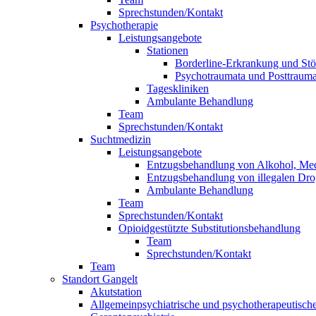
Sprechstunden/Kontakt
Psychotherapie
Leistungsangebote
Stationen
Borderline-Erkrankung und Stö
Psychotraumata und Posttrauma
Tageskliniken
Ambulante Behandlung
Team
Sprechstunden/Kontakt
Suchtmedizin
Leistungsangebote
Entzugsbehandlung von Alkohol, Me
Entzugsbehandlung von illegalen Dr
Ambulante Behandlung
Team
Sprechstunden/Kontakt
Opioidgestützte Substitutionsbehandlung
Team
Sprechstunden/Kontakt
Team
Standort Gangelt
Akutstation
Allgemeinpsychiatrische und psychotherapeutische