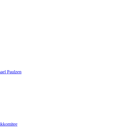
hael Paulzen
hikkomitee