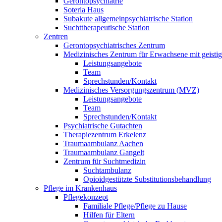
Gerontopsychiatrie
Soteria Haus
Subakute allgemeinpsychiatrische Station
Suchttherapeutische Station
Zentren
Gerontopsychiatrisches Zentrum
Medizinisches Zentrum für Erwachsene mit geist
Leistungsangebote
Team
Sprechstunden/Kontakt
Medizinisches Versorgungszentrum (MVZ)
Leistungsangebote
Team
Sprechstunden/Kontakt
Psychiatrische Gutachten
Therapiezentrum Erkelenz
Traumaambulanz Aachen
Traumaambulanz Gangelt
Zentrum für Suchtmedizin
Suchtambulanz
Opioidgestützte Substitutionsbehandlung
Pflege im Krankenhaus
Pflegekonzept
Familiale Pflege/Pflege zu Hause
Hilfen für Eltern