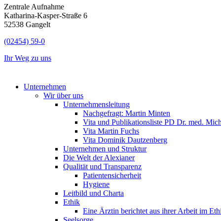
Zentrale Aufnahme
Katharina-Kasper-Straße 6
52538 Gangelt
(02454) 59-0
Ihr Weg zu uns
Unternehmen
Wir über uns
Unternehmensleitung
Nachgefragt: Martin Minten
Vita und Publikationsliste PD Dr. med. Mic
Vita Martin Fuchs
Vita Dominik Dautzenberg
Unternehmen und Struktur
Die Welt der Alexianer
Qualität und Transparenz
Patientensicherheit
Hygiene
Leitbild und Charta
Ethik
Eine Ärztin berichtet aus ihrer Arbeit im Et
Seelsorge