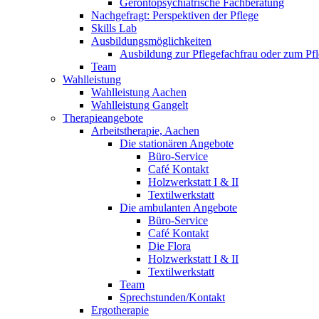
Gerontopsychiatrische Fachberatung
Nachgefragt: Perspektiven der Pflege
Skills Lab
Ausbildungsmöglichkeiten
Ausbildung zur Pflegefachfrau oder zum P
Team
Wahlleistung
Wahlleistung Aachen
Wahlleistung Gangelt
Therapieangebote
Arbeitstherapie, Aachen
Die stationären Angebote
Büro-Service
Café Kontakt
Holzwerkstatt I & II
Textilwerkstatt
Die ambulanten Angebote
Büro-Service
Café Kontakt
Die Flora
Holzwerkstatt I & II
Textilwerkstatt
Team
Sprechstunden/Kontakt
Ergotherapie