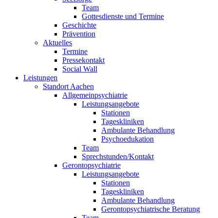
Team
Gottesdienste und Termine
Geschichte
Prävention
Aktuelles
Termine
Pressekontakt
Social Wall
Leistungen
Standort Aachen
Allgemeinpsychiatrie
Leistungsangebote
Stationen
Tageskliniken
Ambulante Behandlung
Psychoedukation
Team
Sprechstunden/Kontakt
Gerontopsychiatrie
Leistungsangebote
Stationen
Tageskliniken
Ambulante Behandlung
Gerontopsychiatrische Beratung
Team