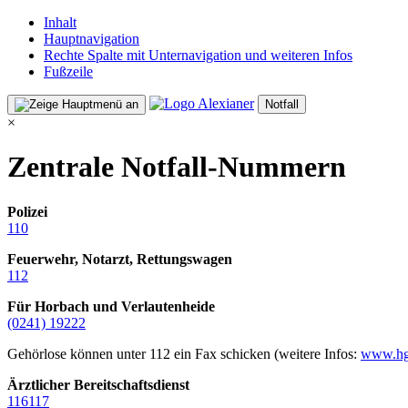
Inhalt
Hauptnavigation
Rechte Spalte mit Unternavigation und weiteren Infos
Fußzeile
Notfall
×
Zentrale Notfall-Nummern
Polizei
110
Feuerwehr, Notarzt, Rettungswagen
112
Für Horbach und Verlautenheide
(0241) 19222
Gehörlose können unter 112 ein Fax schicken (weitere Infos:
www.hg
Ärztlicher Bereitschaftsdienst
116117