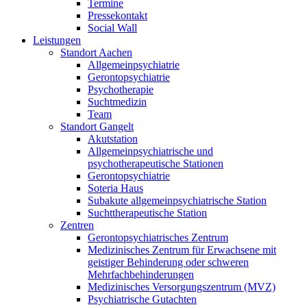
Termine
Pressekontakt
Social Wall
Leistungen
Standort Aachen
Allgemeinpsychiatrie
Gerontopsychiatrie
Psychotherapie
Suchtmedizin
Team
Standort Gangelt
Akutstation
Allgemeinpsychiatrische und
psychotherapeutische Stationen
Gerontopsychiatrie
Soteria Haus
Subakute allgemeinpsychiatrische Station
Suchttherapeutische Station
Zentren
Gerontopsychiatrisches Zentrum
Medizinisches Zentrum für Erwachsene mit
geistiger Behinderung oder schweren
Mehrfachbehinderungen
Medizinisches Versorgungszentrum (MVZ)
Psychiatrische Gutachten