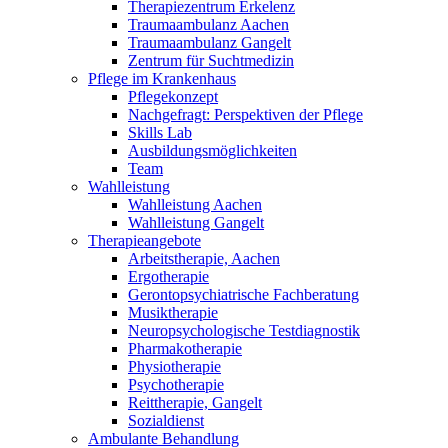
Therapiezentrum Erkelenz
Traumaambulanz Aachen
Traumaambulanz Gangelt
Zentrum für Suchtmedizin
Pflege im Krankenhaus
Pflegekonzept
Nachgefragt: Perspektiven der Pflege
Skills Lab
Ausbildungsmöglichkeiten
Team
Wahlleistung
Wahlleistung Aachen
Wahlleistung Gangelt
Therapieangebote
Arbeitstherapie, Aachen
Ergotherapie
Gerontopsychiatrische Fachberatung
Musiktherapie
Neuropsychologische Testdiagnostik
Pharmakotherapie
Physiotherapie
Psychotherapie
Reittherapie, Gangelt
Sozialdienst
Ambulante Behandlung