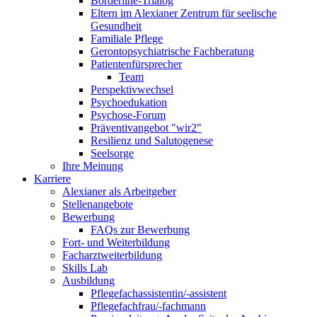
Borderline-Trialog
Eltern im Alexianer Zentrum für seelische
Gesundheit
Familiale Pflege
Gerontopsychiatrische Fachberatung
Patientenfürsprecher
Team
Perspektivwechsel
Psychoedukation
Psychose-Forum
Präventivangebot "wir2"
Resilienz und Salutogenese
Seelsorge
Ihre Meinung
Karriere
Alexianer als Arbeitgeber
Stellenangebote
Bewerbung
FAQs zur Bewerbung
Fort- und Weiterbildung
Facharztweiterbildung
Skills Lab
Ausbildung
Pflegefachassistentin/-assistent
Pflegefachfrau/-fachmann