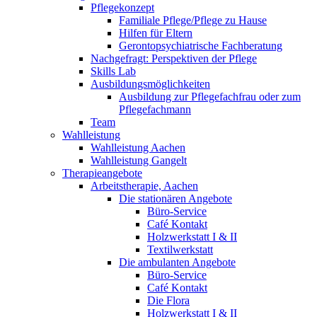
Pflegekonzept
Familiale Pflege/Pflege zu Hause
Hilfen für Eltern
Gerontopsychiatrische Fachberatung
Nachgefragt: Perspektiven der Pflege
Skills Lab
Ausbildungsmöglichkeiten
Ausbildung zur Pflegefachfrau oder zum
Pflegefachmann
Team
Wahlleistung
Wahlleistung Aachen
Wahlleistung Gangelt
Therapieangebote
Arbeitstherapie, Aachen
Die stationären Angebote
Büro-Service
Café Kontakt
Holzwerkstatt I & II
Textilwerkstatt
Die ambulanten Angebote
Büro-Service
Café Kontakt
Die Flora
Holzwerkstatt I & II