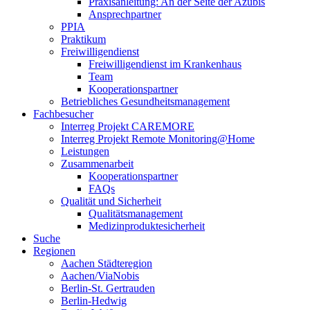
Praxisanleitung: An der Seite der Azubis
Ansprechpartner
PPIA
Praktikum
Freiwilligendienst
Freiwilligendienst im Krankenhaus
Team
Kooperationspartner
Betriebliches Gesundheitsmanagement
Fachbesucher
Interreg Projekt CAREMORE
Interreg Projekt Remote Monitoring@Home
Leistungen
Zusammenarbeit
Kooperationspartner
FAQs
Qualität und Sicherheit
Qualitätsmanagement
Medizinproduktesicherheit
Suche
Regionen
Aachen Städteregion
Aachen/ViaNobis
Berlin-St. Gertrauden
Berlin-Hedwig