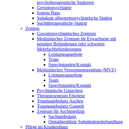
psychotherapeutische Stationen
Gerontopsychiatrie
Soteria Haus
Subakute allgemeinpsychiatrische Station
Suchttherapeutische Station
Zentren
Gerontopsychiatrisches Zentrum
Medizinisches Zentrum für Erwachsene mit
geistiger Behinderung oder schweren
Mehrfachbehinderungen
Leistungsangebote
Team
Sprechstunden/Kontakt
Medizinisches Versorgungszentrum (MVZ)
Leistungsangebote
Team
Sprechstunden/Kontakt
Psychiatrische Gutachten
Therapiezentrum Erkelenz
Traumaambulanz Aachen
Traumaambulanz Gangelt
Zentrum für Suchtmedizin
Suchtambulanz
Opioidgestützte Substitutionsbehandlung
Pflege im Krankenhaus