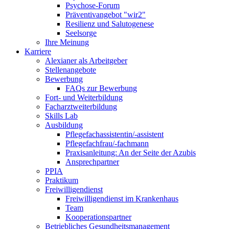
Psychose-Forum
Präventivangebot "wir2"
Resilienz und Salutogenese
Seelsorge
Ihre Meinung
Karriere
Alexianer als Arbeitgeber
Stellenangebote
Bewerbung
FAQs zur Bewerbung
Fort- und Weiterbildung
Facharztweiterbildung
Skills Lab
Ausbildung
Pflegefachassistentin/-assistent
Pflegefachfrau/-fachmann
Praxisanleitung: An der Seite der Azubis
Ansprechpartner
PPIA
Praktikum
Freiwilligendienst
Freiwilligendienst im Krankenhaus
Team
Kooperationspartner
Betriebliches Gesundheitsmanagement