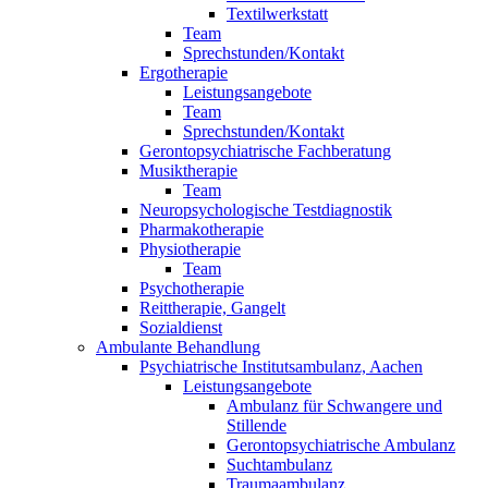
Textilwerkstatt
Team
Sprechstunden/Kontakt
Ergotherapie
Leistungsangebote
Team
Sprechstunden/Kontakt
Gerontopsychiatrische Fachberatung
Musiktherapie
Team
Neuropsychologische Testdiagnostik
Pharmakotherapie
Physiotherapie
Team
Psychotherapie
Reittherapie, Gangelt
Sozialdienst
Ambulante Behandlung
Psychiatrische Institutsambulanz, Aachen
Leistungsangebote
Ambulanz für Schwangere und
Stillende
Gerontopsychiatrische Ambulanz
Suchtambulanz
Traumaambulanz