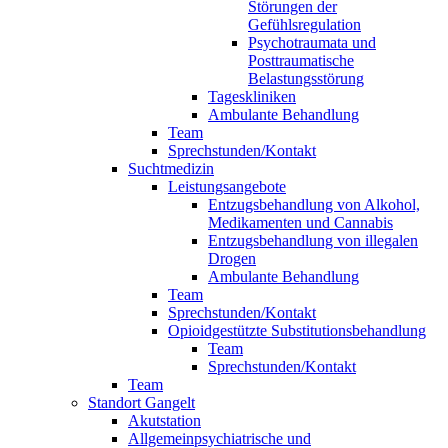
Störungen der
Gefühlsregulation
Psychotraumata und
Posttraumatische
Belastungsstörung
Tageskliniken
Ambulante Behandlung
Team
Sprechstunden/Kontakt
Suchtmedizin
Leistungsangebote
Entzugsbehandlung von Alkohol,
Medikamenten und Cannabis
Entzugsbehandlung von illegalen
Drogen
Ambulante Behandlung
Team
Sprechstunden/Kontakt
Opioidgestützte Substitutionsbehandlung
Team
Sprechstunden/Kontakt
Team
Standort Gangelt
Akutstation
Allgemeinpsychiatrische und