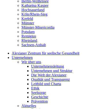
Berlin-Weißensee
Katharina Kasper
Hochsauerland
Köln/Rhein-Sieg
Krefeld
Münster
Münster-Misericordia
Potsdam
Remigius
Rheinland
Sachsen-Anhalt
Alexianer Zentrum für seelische Gesundheit
Unternehmen
Wir über uns
Unternehmensleitung
Unternehmen und Struktur
Die Welt der Alexianer
Qualität und Transparenz
Leitbild und Charta
Ethik
Seelsorge
Geschichte
Prävention
Aktuelles