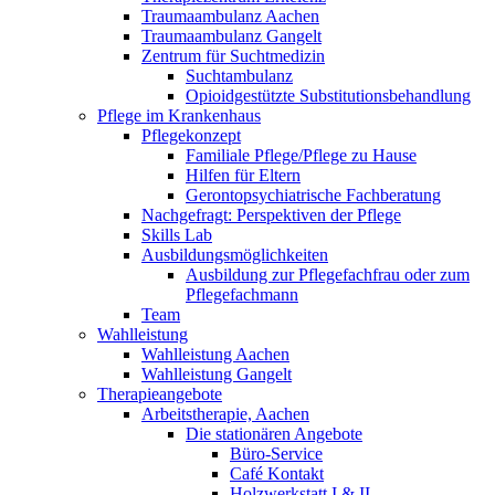
Traumaambulanz Aachen
Traumaambulanz Gangelt
Zentrum für Suchtmedizin
Suchtambulanz
Opioidgestützte Substitutionsbehandlung
Pflege im Krankenhaus
Pflegekonzept
Familiale Pflege/Pflege zu Hause
Hilfen für Eltern
Gerontopsychiatrische Fachberatung
Nachgefragt: Perspektiven der Pflege
Skills Lab
Ausbildungsmöglichkeiten
Ausbildung zur Pflegefachfrau oder zum
Pflegefachmann
Team
Wahlleistung
Wahlleistung Aachen
Wahlleistung Gangelt
Therapieangebote
Arbeitstherapie, Aachen
Die stationären Angebote
Büro-Service
Café Kontakt
Holzwerkstatt I & II