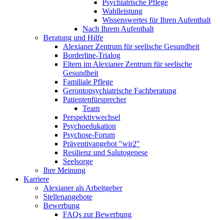
Psychiatrische Pflege
Wahlleistung
Wissenswertes für Ihren Aufenthalt
Nach Ihrem Aufenthalt
Beratung und Hilfe
Alexianer Zentrum für seelische Gesundheit
Borderline-Trialog
Eltern im Alexianer Zentrum für seelische
Gesundheit
Familiale Pflege
Gerontopsychiatrische Fachberatung
Patientenfürsprecher
Team
Perspektivwechsel
Psychoedukation
Psychose-Forum
Präventivangebot "wir2"
Resilienz und Salutogenese
Seelsorge
Ihre Meinung
Karriere
Alexianer als Arbeitgeber
Stellenangebote
Bewerbung
FAQs zur Bewerbung