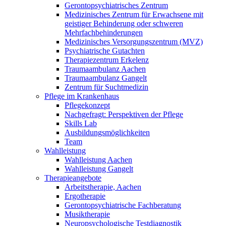
Gerontopsychiatrisches Zentrum
Medizinisches Zentrum für Erwachsene mit
geistiger Behinderung oder schweren
Mehrfachbehinderungen
Medizinisches Versorgungszentrum (MVZ)
Psychiatrische Gutachten
Therapiezentrum Erkelenz
Traumaambulanz Aachen
Traumaambulanz Gangelt
Zentrum für Suchtmedizin
Pflege im Krankenhaus
Pflegekonzept
Nachgefragt: Perspektiven der Pflege
Skills Lab
Ausbildungsmöglichkeiten
Team
Wahlleistung
Wahlleistung Aachen
Wahlleistung Gangelt
Therapieangebote
Arbeitstherapie, Aachen
Ergotherapie
Gerontopsychiatrische Fachberatung
Musiktherapie
Neuropsychologische Testdiagnostik