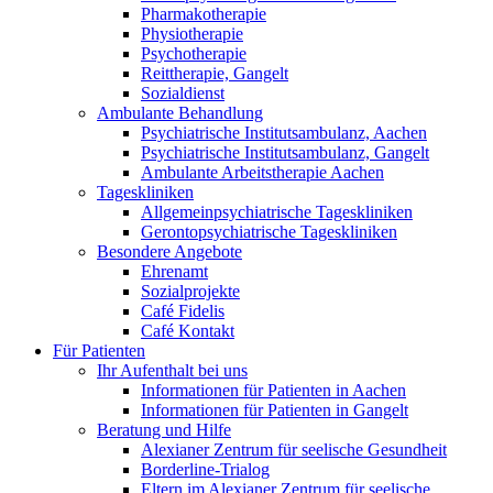
Pharmakotherapie
Physiotherapie
Psychotherapie
Reittherapie, Gangelt
Sozialdienst
Ambulante Behandlung
Psychiatrische Institutsambulanz, Aachen
Psychiatrische Institutsambulanz, Gangelt
Ambulante Arbeitstherapie Aachen
Tageskliniken
Allgemeinpsychiatrische Tageskliniken
Gerontopsychiatrische Tageskliniken
Besondere Angebote
Ehrenamt
Sozialprojekte
Café Fidelis
Café Kontakt
Für Patienten
Ihr Aufenthalt bei uns
Informationen für Patienten in Aachen
Informationen für Patienten in Gangelt
Beratung und Hilfe
Alexianer Zentrum für seelische Gesundheit
Borderline-Trialog
Eltern im Alexianer Zentrum für seelische