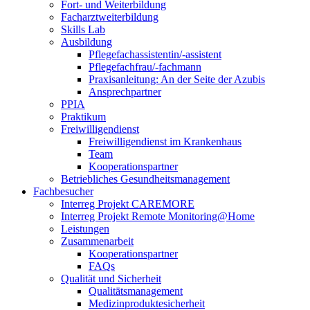
Fort- und Weiterbildung
Facharztweiterbildung
Skills Lab
Ausbildung
Pflegefachassistentin/-assistent
Pflegefachfrau/-fachmann
Praxisanleitung: An der Seite der Azubis
Ansprechpartner
PPIA
Praktikum
Freiwilligendienst
Freiwilligendienst im Krankenhaus
Team
Kooperationspartner
Betriebliches Gesundheitsmanagement
Fachbesucher
Interreg Projekt CAREMORE
Interreg Projekt Remote Monitoring@Home
Leistungen
Zusammenarbeit
Kooperationspartner
FAQs
Qualität und Sicherheit
Qualitätsmanagement
Medizinproduktesicherheit