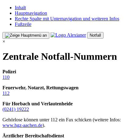
Inhalt
Hauptnavigation
Rechte Spalte mit Unternavigation und weiteren Infos
Fußzeile
Notfall
×
Zentrale Notfall-Nummern
Polizei
110
Feuerwehr, Notarzt, Rettungswagen
112
Für Horbach und Verlautenheide
(0241) 19222
Gehörlose können unter 112 ein Fax schicken (weitere Infos:
www.hgz-aachen.de
).
Ärztlicher Bereitschaftsdienst