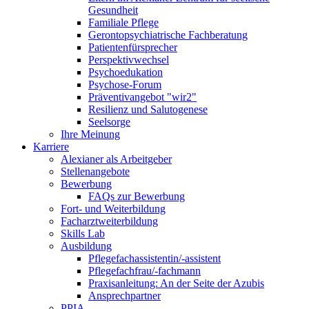
Gesundheit
Familiale Pflege
Gerontopsychiatrische Fachberatung
Patientenfürsprecher
Perspektivwechsel
Psychoedukation
Psychose-Forum
Präventivangebot "wir2"
Resilienz und Salutogenese
Seelsorge
Ihre Meinung
Karriere
Alexianer als Arbeitgeber
Stellenangebote
Bewerbung
FAQs zur Bewerbung
Fort- und Weiterbildung
Facharztweiterbildung
Skills Lab
Ausbildung
Pflegefachassistentin/-assistent
Pflegefachfrau/-fachmann
Praxisanleitung: An der Seite der Azubis
Ansprechpartner
PPIA