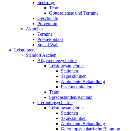
Seelsorge
Team
Gottesdienste und Termine
Geschichte
Prävention
Aktuelles
Termine
Pressekontakt
Social Wall
Leistungen
Standort Aachen
Allgemeinpsychiatrie
Leistungsangebote
Stationen
Tageskliniken
Ambulante Behandlung
Psychoedukation
Team
Sprechstunden/Kontakt
Gerontopsychiatrie
Leistungsangebote
Stationen
Tageskliniken
Ambulante Behandlung
Gerontopsychiatrische Beratung