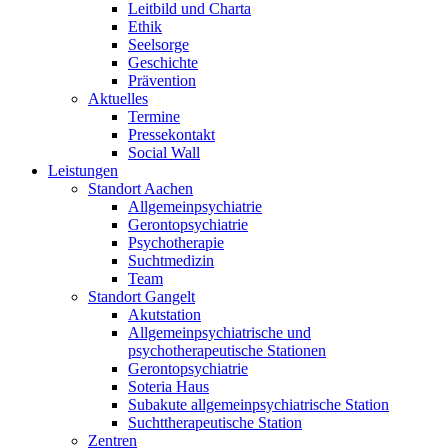
Leitbild und Charta
Ethik
Seelsorge
Geschichte
Prävention
Aktuelles
Termine
Pressekontakt
Social Wall
Leistungen
Standort Aachen
Allgemeinpsychiatrie
Gerontopsychiatrie
Psychotherapie
Suchtmedizin
Team
Standort Gangelt
Akutstation
Allgemeinpsychiatrische und
psychotherapeutische Stationen
Gerontopsychiatrie
Soteria Haus
Subakute allgemeinpsychiatrische Station
Suchttherapeutische Station
Zentren