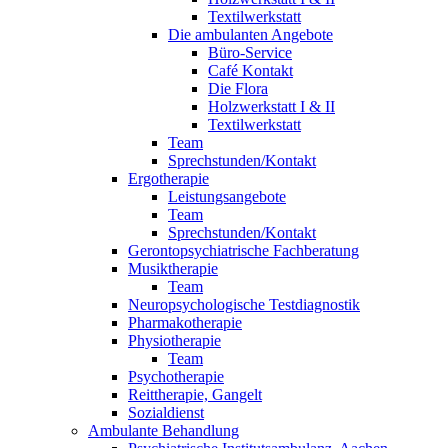
Textilwerkstatt
Die ambulanten Angebote
Büro-Service
Café Kontakt
Die Flora
Holzwerkstatt I & II
Textilwerkstatt
Team
Sprechstunden/Kontakt
Ergotherapie
Leistungsangebote
Team
Sprechstunden/Kontakt
Gerontopsychiatrische Fachberatung
Musiktherapie
Team
Neuropsychologische Testdiagnostik
Pharmakotherapie
Physiotherapie
Team
Psychotherapie
Reittherapie, Gangelt
Sozialdienst
Ambulante Behandlung