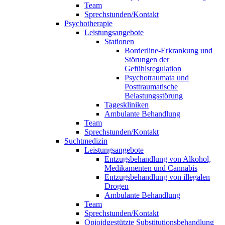
Team
Sprechstunden/Kontakt
Psychotherapie
Leistungsangebote
Stationen
Borderline-Erkrankung und
Störungen der
Gefühlsregulation
Psychotraumata und
Posttraumatische
Belastungsstörung
Tageskliniken
Ambulante Behandlung
Team
Sprechstunden/Kontakt
Suchtmedizin
Leistungsangebote
Entzugsbehandlung von Alkohol,
Medikamenten und Cannabis
Entzugsbehandlung von illegalen
Drogen
Ambulante Behandlung
Team
Sprechstunden/Kontakt
Opioidgestützte Substitutionsbehandlung