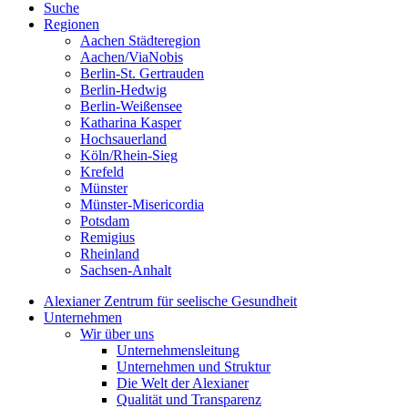
Suche
Regionen
Aachen Städteregion
Aachen/ViaNobis
Berlin-St. Gertrauden
Berlin-Hedwig
Berlin-Weißensee
Katharina Kasper
Hochsauerland
Köln/Rhein-Sieg
Krefeld
Münster
Münster-Misericordia
Potsdam
Remigius
Rheinland
Sachsen-Anhalt
Alexianer Zentrum für seelische Gesundheit
Unternehmen
Wir über uns
Unternehmensleitung
Unternehmen und Struktur
Die Welt der Alexianer
Qualität und Transparenz