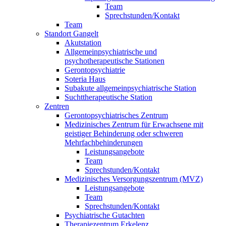
Team
Sprechstunden/Kontakt
Team
Standort Gangelt
Akutstation
Allgemeinpsychiatrische und
psychotherapeutische Stationen
Gerontopsychiatrie
Soteria Haus
Subakute allgemeinpsychiatrische Station
Suchttherapeutische Station
Zentren
Gerontopsychiatrisches Zentrum
Medizinisches Zentrum für Erwachsene mit
geistiger Behinderung oder schweren
Mehrfachbehinderungen
Leistungsangebote
Team
Sprechstunden/Kontakt
Medizinisches Versorgungszentrum (MVZ)
Leistungsangebote
Team
Sprechstunden/Kontakt
Psychiatrische Gutachten
Therapiezentrum Erkelenz