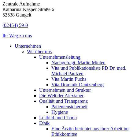
Zentrale Aufnahme
Katharina-Kasper-Straße 6
52538 Gangelt
(02454) 59-0
Ihr Weg zu uns
Unternehmen
Wir über uns
Unternehmensleitung
Nachgefragt: Martin Minten
Vita und Publikationsliste PD Dr. med.
Michael Paulzen
Vita Martin Fuchs
Vita Dominik Dautzenberg
Unternehmen und Struktur
Die Welt der Alexianer
Qualität und Transparenz
Patientensicherheit
Hygiene
Leitbild und Charta
Ethik
Eine Ärztin berichtet aus ihrer Arbeit im
Ethikkomitee