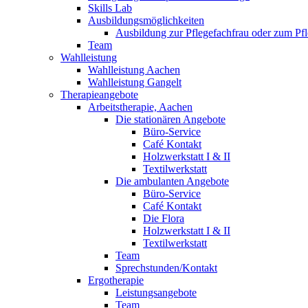
Skills Lab
Ausbildungsmöglichkeiten
Ausbildung zur Pflegefachfrau oder zum P
Team
Wahlleistung
Wahlleistung Aachen
Wahlleistung Gangelt
Therapieangebote
Arbeitstherapie, Aachen
Die stationären Angebote
Büro-Service
Café Kontakt
Holzwerkstatt I & II
Textilwerkstatt
Die ambulanten Angebote
Büro-Service
Café Kontakt
Die Flora
Holzwerkstatt I & II
Textilwerkstatt
Team
Sprechstunden/Kontakt
Ergotherapie
Leistungsangebote
Team