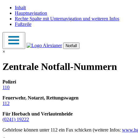
Inhalt
Hauptnavigation
Rechte Spalte mit Unternavigation und weiteren Infos
Fußzeile
Notfall
×
Zentrale Notfall-Nummern
Polizei
110
Feuerwehr, Notarzt, Rettungswagen
112
Für Horbach und Verlautenheide
(0241) 19222
Gehörlose können unter 112 ein Fax schicken (weitere Infos:
www.hg