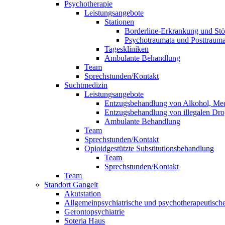
Psychotherapie
Leistungsangebote
Stationen
Borderline-Erkrankung und Stö
Psychotraumata und Posttrauma
Tageskliniken
Ambulante Behandlung
Team
Sprechstunden/Kontakt
Suchtmedizin
Leistungsangebote
Entzugsbehandlung von Alkohol, Me
Entzugsbehandlung von illegalen Dr
Ambulante Behandlung
Team
Sprechstunden/Kontakt
Opioidgestützte Substitutionsbehandlung
Team
Sprechstunden/Kontakt
Team
Standort Gangelt
Akutstation
Allgemeinpsychiatrische und psychotherapeutische
Gerontopsychiatrie
Soteria Haus