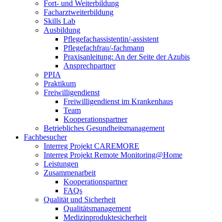
Fort- und Weiterbildung
Facharztweiterbildung
Skills Lab
Ausbildung
Pflegefachassistentin/-assistent
Pflegefachfrau/-fachmann
Praxisanleitung: An der Seite der Azubis
Ansprechpartner
PPIA
Praktikum
Freiwilligendienst
Freiwilligendienst im Krankenhaus
Team
Kooperationspartner
Betriebliches Gesundheitsmanagement
Fachbesucher
Interreg Projekt CAREMORE
Interreg Projekt Remote Monitoring@Home
Leistungen
Zusammenarbeit
Kooperationspartner
FAQs
Qualität und Sicherheit
Qualitätsmanagement
Medizinproduktesicherheit