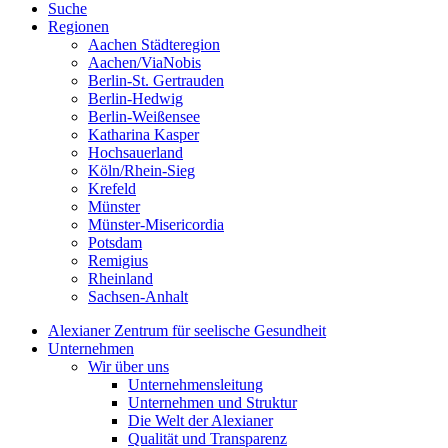
Suche
Regionen
Aachen Städteregion
Aachen/ViaNobis
Berlin-St. Gertrauden
Berlin-Hedwig
Berlin-Weißensee
Katharina Kasper
Hochsauerland
Köln/Rhein-Sieg
Krefeld
Münster
Münster-Misericordia
Potsdam
Remigius
Rheinland
Sachsen-Anhalt
Alexianer Zentrum für seelische Gesundheit
Unternehmen
Wir über uns
Unternehmensleitung
Unternehmen und Struktur
Die Welt der Alexianer
Qualität und Transparenz