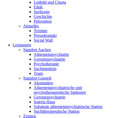
Leitbild und Charta
Ethik
Seelsorge
Geschichte
Prävention
Aktuelles
Termine
Pressekontakt
Social Wall
Leistungen
Standort Aachen
Allgemeinpsychiatrie
Gerontopsychiatrie
Psychotherapie
Suchtmedizin
Team
Standort Gangelt
Akutstation
Allgemeinpsychiatrische und
psychotherapeutische Stationen
Gerontopsychiatrie
Soteria Haus
Subakute allgemeinpsychiatrische Station
Suchttherapeutische Station
Zentren