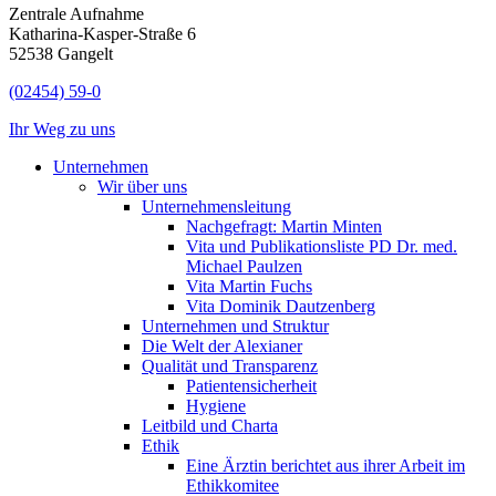
Zentrale Aufnahme
Katharina-Kasper-Straße 6
52538 Gangelt
(02454) 59-0
Ihr Weg zu uns
Unternehmen
Wir über uns
Unternehmensleitung
Nachgefragt: Martin Minten
Vita und Publikationsliste PD Dr. med.
Michael Paulzen
Vita Martin Fuchs
Vita Dominik Dautzenberg
Unternehmen und Struktur
Die Welt der Alexianer
Qualität und Transparenz
Patientensicherheit
Hygiene
Leitbild und Charta
Ethik
Eine Ärztin berichtet aus ihrer Arbeit im
Ethikkomitee