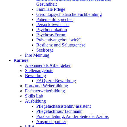
Gesundheit
Familiale Pflege
Gerontopsychiatrische Fachberatung
Patientenfürsprecher
Perspektivwechsel
Psychoedukation
Psychose-Forum
Präventivangebot "wir2"
Resilienz und Salutogenese
Seelsorge
Ihre Meinung
Karriere
Alexianer als Arbeitgeber
Stellenangebote
Bewerbung
FAQs zur Bewerbung
Fort- und Weiterbildung
Facharztweiterbildung
Skills Lab
Ausbildung
Pflegefachassistentin/-assistent
Pflegefachfrau/-fachmann
Praxisanleitung: An der Seite der Azubis
Ansprechpartner
PPIA