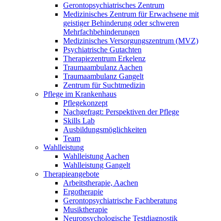
Gerontopsychiatrisches Zentrum
Medizinisches Zentrum für Erwachsene mit
geistiger Behinderung oder schweren
Mehrfachbehinderungen
Medizinisches Versorgungszentrum (MVZ)
Psychiatrische Gutachten
Therapiezentrum Erkelenz
Traumaambulanz Aachen
Traumaambulanz Gangelt
Zentrum für Suchtmedizin
Pflege im Krankenhaus
Pflegekonzept
Nachgefragt: Perspektiven der Pflege
Skills Lab
Ausbildungsmöglichkeiten
Team
Wahlleistung
Wahlleistung Aachen
Wahlleistung Gangelt
Therapieangebote
Arbeitstherapie, Aachen
Ergotherapie
Gerontopsychiatrische Fachberatung
Musiktherapie
Neuropsychologische Testdiagnostik