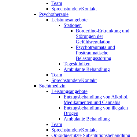
Team
Sprechstunden/Kontakt
Psychotherapie
Leistungsangebote
Stationen
Borderline-Erkrankung und
Störungen der
Gefühlsregulation
Psychotraumata und
Posttraumatische
Belastungsstörung
Tageskliniken
Ambulante Behandlung
Team
Sprechstunden/Kontakt
Suchtmedizin
Leistungsangebote
Entzugsbehandlung von Alkohol,
Medikamenten und Cannabis
Entzugsbehandlung von illegalen
Drogen
Ambulante Behandlung
Team
Sprechstunden/Kontakt
Opioidgestützte Substitutionsbehandlung