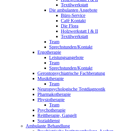
Textilwerkstatt
Die ambulanten Angebote
Büro-Service
Café Kontakt
Die Flora
Holzwerkstatt I & II
Textilwerkstatt
Team
Sprechstunden/Kontakt
Ergotherapie
Leistungsangebote
Team
Sprechstunden/Kontakt
Gerontopsychiatrische Fachberatung
Musiktherapie
Team
Neuropsychologische Testdiagnostik
Pharmakotherapie
Physiotherapie
Team
Psychotherapie
Reittherapie, Gangelt
Sozialdienst
Ambulante Behandlung