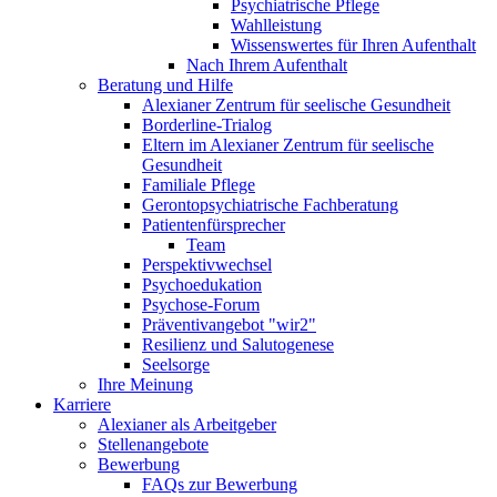
Psychiatrische Pflege
Wahlleistung
Wissenswertes für Ihren Aufenthalt
Nach Ihrem Aufenthalt
Beratung und Hilfe
Alexianer Zentrum für seelische Gesundheit
Borderline-Trialog
Eltern im Alexianer Zentrum für seelische
Gesundheit
Familiale Pflege
Gerontopsychiatrische Fachberatung
Patientenfürsprecher
Team
Perspektivwechsel
Psychoedukation
Psychose-Forum
Präventivangebot "wir2"
Resilienz und Salutogenese
Seelsorge
Ihre Meinung
Karriere
Alexianer als Arbeitgeber
Stellenangebote
Bewerbung
FAQs zur Bewerbung