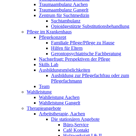
Traumaambulanz Aachen
Traumaambulanz Gangelt
Zentrum für Suchtmedizin
Suchtambulanz
Opioidgestützte Substitutionsbehandlung
Pflege im Krankenhaus
Pflegekonzept
Familiale Pflege/Pflege zu Hause
Hilfen für Eltern
Gerontopsychiatrische Fachberatung
Nachgefragt: Perspektiven der Pflege
Skills Lab
Ausbildungsmöglichkeiten
Ausbildung zur Pflegefachfrau oder zum
Pflegefachmann
Team
Wahlleistung
Wahlleistung Aachen
Wahlleistung Gangelt
Therapieangebote
Arbeitstherapie, Aachen
Die stationären Angebote
Büro-Service
Café Kontakt
Holzwerkstatt I & II