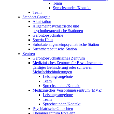
Team
Sprechstunden/Kontakt
Team
Standort Gangelt
Akutstation
Allgemeinpsychiatrische und
psychotherapeutische Stationen
Gerontopsychiatrie
Soteria Haus
Subakute allgemeinpsychiatrische Station
Suchttherapeutische Station
Zentren
Gerontopsychiatrisches Zentrum
Medizinisches Zentrum für Erwachsene mit
geistiger Behinderung oder schweren
Mehrfachbehinderungen
Leistungsangebote
Team
Sprechstunden/Kontakt
Medizinisches Versorgungszentrum (MVZ)
Leistungsangebote
Team
Sprechstunden/Kontakt
Psychiatrische Gutachten
Therapiezentrum Erkelenz