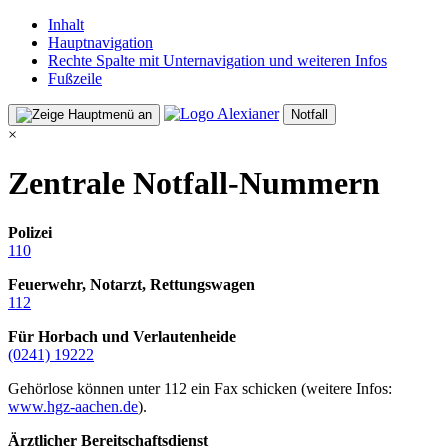
Inhalt
Hauptnavigation
Rechte Spalte mit Unternavigation und weiteren Infos
Fußzeile
Notfall
×
Zentrale Notfall-Nummern
Polizei
110
Feuerwehr, Notarzt, Rettungswagen
112
Für Horbach und Verlautenheide
(0241) 19222
Gehörlose können unter 112 ein Fax schicken (weitere Infos:
www.hgz-aachen.de
).
Ärztlicher Bereitschaftsdienst