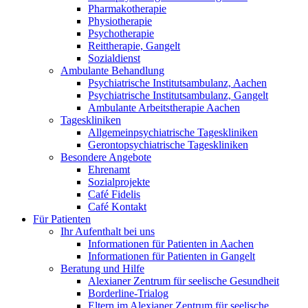
Pharmakotherapie
Physiotherapie
Psychotherapie
Reittherapie, Gangelt
Sozialdienst
Ambulante Behandlung
Psychiatrische Institutsambulanz, Aachen
Psychiatrische Institutsambulanz, Gangelt
Ambulante Arbeitstherapie Aachen
Tageskliniken
Allgemeinpsychiatrische Tageskliniken
Gerontopsychiatrische Tageskliniken
Besondere Angebote
Ehrenamt
Sozialprojekte
Café Fidelis
Café Kontakt
Für Patienten
Ihr Aufenthalt bei uns
Informationen für Patienten in Aachen
Informationen für Patienten in Gangelt
Beratung und Hilfe
Alexianer Zentrum für seelische Gesundheit
Borderline-Trialog
Eltern im Alexianer Zentrum für seelische