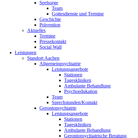
Seelsorge
Team
Gottesdienste und Termine
Geschichte
Prävention
Aktuelles
Termine
Pressekontakt
Social Wall
Leistungen
Standort Aachen
Allgemeinpsychiatrie
Leistungsangebote
Stationen
Tageskliniken
Ambulante Behandlung
Psychoedukation
Team
Sprechstunden/Kontakt
Gerontopsychiatrie
Leistungsangebote
Stationen
Tageskliniken
Ambulante Behandlung
Gerontopsychiatrische Beratung