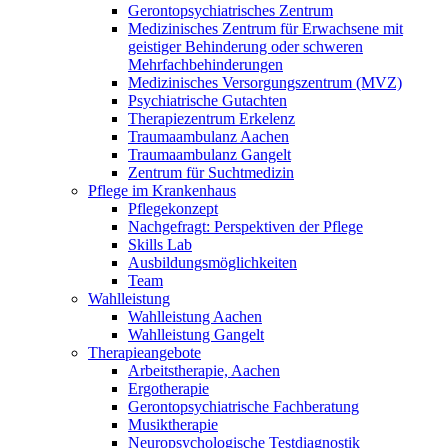
Gerontopsychiatrisches Zentrum
Medizinisches Zentrum für Erwachsene mit
geistiger Behinderung oder schweren
Mehrfachbehinderungen
Medizinisches Versorgungszentrum (MVZ)
Psychiatrische Gutachten
Therapiezentrum Erkelenz
Traumaambulanz Aachen
Traumaambulanz Gangelt
Zentrum für Suchtmedizin
Pflege im Krankenhaus
Pflegekonzept
Nachgefragt: Perspektiven der Pflege
Skills Lab
Ausbildungsmöglichkeiten
Team
Wahlleistung
Wahlleistung Aachen
Wahlleistung Gangelt
Therapieangebote
Arbeitstherapie, Aachen
Ergotherapie
Gerontopsychiatrische Fachberatung
Musiktherapie
Neuropsychologische Testdiagnostik