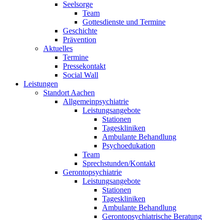
Seelsorge
Team
Gottesdienste und Termine
Geschichte
Prävention
Aktuelles
Termine
Pressekontakt
Social Wall
Leistungen
Standort Aachen
Allgemeinpsychiatrie
Leistungsangebote
Stationen
Tageskliniken
Ambulante Behandlung
Psychoedukation
Team
Sprechstunden/Kontakt
Gerontopsychiatrie
Leistungsangebote
Stationen
Tageskliniken
Ambulante Behandlung
Gerontopsychiatrische Beratung