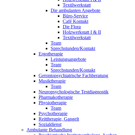
Textilwerkstatt
Die ambulanten Angebote
Büro-Service
Café Kontakt
Die Flora
Holzwerkstatt I & II
Textilwerkstatt
Team
Sprechstunden/Kontakt
Ergotherapie
Leistungsangebote
Team
Sprechstunden/Kontakt
Gerontopsychiatrische Fachberatung
Musiktherapie
Team
Neuropsychologische Testdiagnostik
Pharmakotherapie
Physiotherapie
Team
Psychotherapie
Reittherapie, Gangelt
Sozialdienst
Ambulante Behandlung