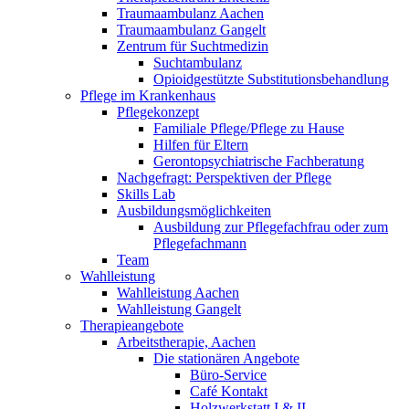
Traumaambulanz Aachen
Traumaambulanz Gangelt
Zentrum für Suchtmedizin
Suchtambulanz
Opioidgestützte Substitutionsbehandlung
Pflege im Krankenhaus
Pflegekonzept
Familiale Pflege/Pflege zu Hause
Hilfen für Eltern
Gerontopsychiatrische Fachberatung
Nachgefragt: Perspektiven der Pflege
Skills Lab
Ausbildungsmöglichkeiten
Ausbildung zur Pflegefachfrau oder zum
Pflegefachmann
Team
Wahlleistung
Wahlleistung Aachen
Wahlleistung Gangelt
Therapieangebote
Arbeitstherapie, Aachen
Die stationären Angebote
Büro-Service
Café Kontakt
Holzwerkstatt I & II