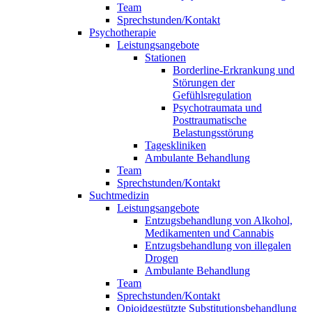
Team
Sprechstunden/Kontakt
Psychotherapie
Leistungsangebote
Stationen
Borderline-Erkrankung und
Störungen der
Gefühlsregulation
Psychotraumata und
Posttraumatische
Belastungsstörung
Tageskliniken
Ambulante Behandlung
Team
Sprechstunden/Kontakt
Suchtmedizin
Leistungsangebote
Entzugsbehandlung von Alkohol,
Medikamenten und Cannabis
Entzugsbehandlung von illegalen
Drogen
Ambulante Behandlung
Team
Sprechstunden/Kontakt
Opioidgestützte Substitutionsbehandlung