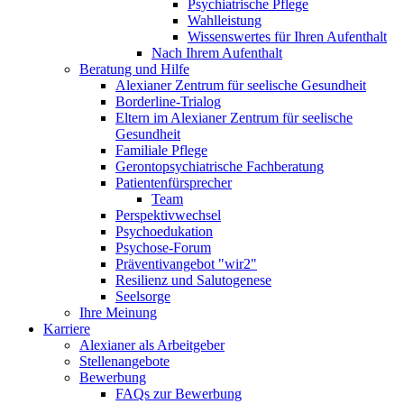
Psychiatrische Pflege
Wahlleistung
Wissenswertes für Ihren Aufenthalt
Nach Ihrem Aufenthalt
Beratung und Hilfe
Alexianer Zentrum für seelische Gesundheit
Borderline-Trialog
Eltern im Alexianer Zentrum für seelische
Gesundheit
Familiale Pflege
Gerontopsychiatrische Fachberatung
Patientenfürsprecher
Team
Perspektivwechsel
Psychoedukation
Psychose-Forum
Präventivangebot "wir2"
Resilienz und Salutogenese
Seelsorge
Ihre Meinung
Karriere
Alexianer als Arbeitgeber
Stellenangebote
Bewerbung
FAQs zur Bewerbung