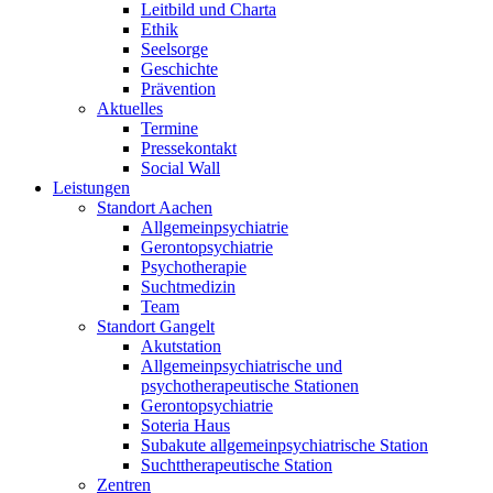
Leitbild und Charta
Ethik
Seelsorge
Geschichte
Prävention
Aktuelles
Termine
Pressekontakt
Social Wall
Leistungen
Standort Aachen
Allgemeinpsychiatrie
Gerontopsychiatrie
Psychotherapie
Suchtmedizin
Team
Standort Gangelt
Akutstation
Allgemeinpsychiatrische und
psychotherapeutische Stationen
Gerontopsychiatrie
Soteria Haus
Subakute allgemeinpsychiatrische Station
Suchttherapeutische Station
Zentren