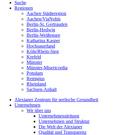
Suche
Regionen
Aachen Städteregion
Aachen/ViaNobis
Berlin-St. Gertrauden
Berlin-Hedwig
Berlin-Weißensee
Katharina Kasper
Hochsauerland
Köln/Rhein-Sieg
Krefeld
Münster
Münster-Misericordia
Potsdam
Remigius
Rheinland
Sachsen-Anhalt
Alexianer Zentrum für seelische Gesundheit
Unternehmen
Wir über uns
Unternehmensleitung
Unternehmen und Struktur
Die Welt der Alexianer
Qualität und Transparenz