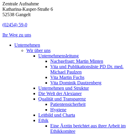
Zentrale Aufnahme
Katharina-Kasper-Straße 6
52538 Gangelt
(02454) 59-0
Ihr Weg zu uns
Unternehmen
Wir über uns
Unternehmensleitung
Nachgefragt: Martin Minten
Vita und Publikationsliste PD Dr. med.
Michael Paulzen
Vita Martin Fuchs
Vita Dominik Dautzenberg
Unternehmen und Struktur
Die Welt der Alexianer
Qualität und Transparenz
Patientensicherheit
Hygiene
Leitbild und Charta
Ethik
Eine Ärztin berichtet aus ihrer Arbeit im
Ethikkomitee