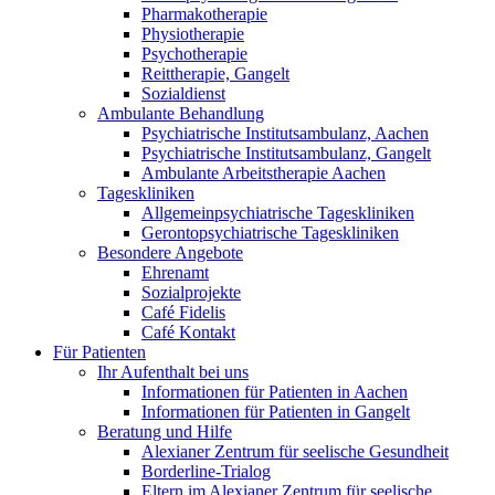
Pharmakotherapie
Physiotherapie
Psychotherapie
Reittherapie, Gangelt
Sozialdienst
Ambulante Behandlung
Psychiatrische Institutsambulanz, Aachen
Psychiatrische Institutsambulanz, Gangelt
Ambulante Arbeitstherapie Aachen
Tageskliniken
Allgemeinpsychiatrische Tageskliniken
Gerontopsychiatrische Tageskliniken
Besondere Angebote
Ehrenamt
Sozialprojekte
Café Fidelis
Café Kontakt
Für Patienten
Ihr Aufenthalt bei uns
Informationen für Patienten in Aachen
Informationen für Patienten in Gangelt
Beratung und Hilfe
Alexianer Zentrum für seelische Gesundheit
Borderline-Trialog
Eltern im Alexianer Zentrum für seelische