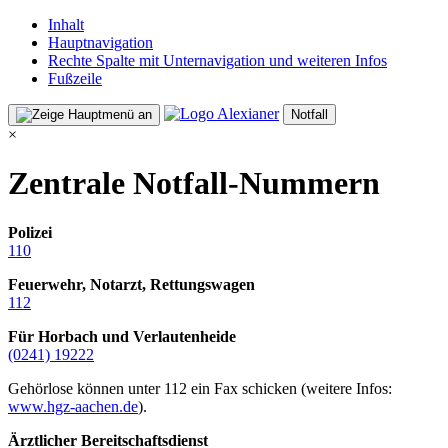
Inhalt
Hauptnavigation
Rechte Spalte mit Unternavigation und weiteren Infos
Fußzeile
Notfall
×
Zentrale Notfall-Nummern
Polizei
110
Feuerwehr, Notarzt, Rettungswagen
112
Für Horbach und Verlautenheide
(0241) 19222
Gehörlose können unter 112 ein Fax schicken (weitere Infos:
www.hgz-aachen.de
).
Ärztlicher Bereitschaftsdienst