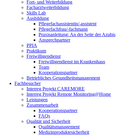
Fort- und Weiterbildung
Facharztweiterbildung
Skills Lab
Ausbildung
Pflegefachassistentin/-assistent
Pflegefachfrau/-fachmann
Praxisanleitung: An der Seite der Azubis
Ansprechpartner
PPIA
Praktikum
Freiwilligendienst
Freiwilligendienst im Krankenhaus
Team
Kooperationspartner
Betriebliches Gesundheitsmanagement
Fachbesucher
Interreg Projekt CAREMORE
Interreg Projekt Remote Monitoring@Home
Leistungen
Zusammenarbeit
Kooperationspartner
FAQs
Qualität und Sicherheit
Qualitätsmanagement
Medizinproduktesicherheit