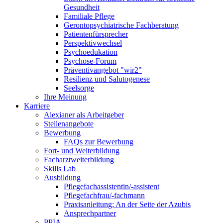
Gesundheit
Familiale Pflege
Gerontopsychiatrische Fachberatung
Patientenfürsprecher
Perspektivwechsel
Psychoedukation
Psychose-Forum
Präventivangebot "wir2"
Resilienz und Salutogenese
Seelsorge
Ihre Meinung
Karriere
Alexianer als Arbeitgeber
Stellenangebote
Bewerbung
FAQs zur Bewerbung
Fort- und Weiterbildung
Facharztweiterbildung
Skills Lab
Ausbildung
Pflegefachassistentin/-assistent
Pflegefachfrau/-fachmann
Praxisanleitung: An der Seite der Azubis
Ansprechpartner
PPIA