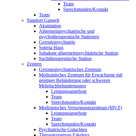
Team
Sprechstunden/Kontakt
Team
Standort Gangelt
Akutstation
Allgemeinpsychiatrische und
psychotherapeutische Stationen
Gerontopsychiatrie
Soteria Haus
Subakute allgemeinpsychiatrische Station
Suchttherapeutische Station
Zentren
Gerontopsychiatrisches Zentrum
Medizinisches Zentrum für Erwachsene mit
geistiger Behinderung oder schweren
Mehrfachbehinderungen
Leistungsangebote
Team
Sprechstunden/Kontakt
Medizinisches Versorgungszentrum (MVZ)
Leistungsangebote
Team
Sprechstunden/Kontakt
Psychiatrische Gutachten
Therapiezentrum Erkelenz