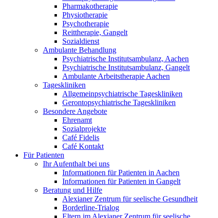
Pharmakotherapie
Physiotherapie
Psychotherapie
Reittherapie, Gangelt
Sozialdienst
Ambulante Behandlung
Psychiatrische Institutsambulanz, Aachen
Psychiatrische Institutsambulanz, Gangelt
Ambulante Arbeitstherapie Aachen
Tageskliniken
Allgemeinpsychiatrische Tageskliniken
Gerontopsychiatrische Tageskliniken
Besondere Angebote
Ehrenamt
Sozialprojekte
Café Fidelis
Café Kontakt
Für Patienten
Ihr Aufenthalt bei uns
Informationen für Patienten in Aachen
Informationen für Patienten in Gangelt
Beratung und Hilfe
Alexianer Zentrum für seelische Gesundheit
Borderline-Trialog
Eltern im Alexianer Zentrum für seelische