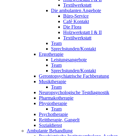
Textilwerkstatt
Die ambulanten Angebote
Büro-Service
Café Kontakt
Die Flora
Holzwerkstatt I & II
Textilwerkstatt
Team
Sprechstunden/Kontakt
Ergotherapie
Leistungsangebote
Team
Sprechstunden/Kontakt
Gerontopsychiatrische Fachberatung
Musiktherapie
Team
Neuropsychologische Testdiagnostik
Pharmakotherapie
Physiotherapie
Team
Psychotherapie
Reittherapie, Gangelt
Sozialdienst
Ambulante Behandlung