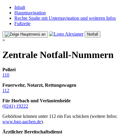
Inhalt
Hauptnavigation
Rechte Spalte mit Unternavigation und weiteren Infos
Fußzeile
Notfall
×
Zentrale Notfall-Nummern
Polizei
110
Feuerwehr, Notarzt, Rettungswagen
112
Für Horbach und Verlautenheide
(0241) 19222
Gehörlose können unter 112 ein Fax schicken (weitere Infos:
www.hgz-aachen.de
).
Ärztlicher Bereitschaftsdienst