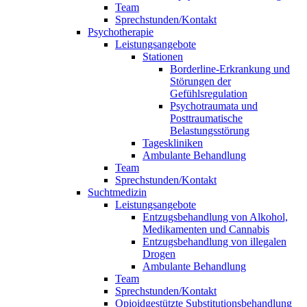
Team
Sprechstunden/Kontakt
Psychotherapie
Leistungsangebote
Stationen
Borderline-Erkrankung und
Störungen der
Gefühlsregulation
Psychotraumata und
Posttraumatische
Belastungsstörung
Tageskliniken
Ambulante Behandlung
Team
Sprechstunden/Kontakt
Suchtmedizin
Leistungsangebote
Entzugsbehandlung von Alkohol,
Medikamenten und Cannabis
Entzugsbehandlung von illegalen
Drogen
Ambulante Behandlung
Team
Sprechstunden/Kontakt
Opioidgestützte Substitutionsbehandlung