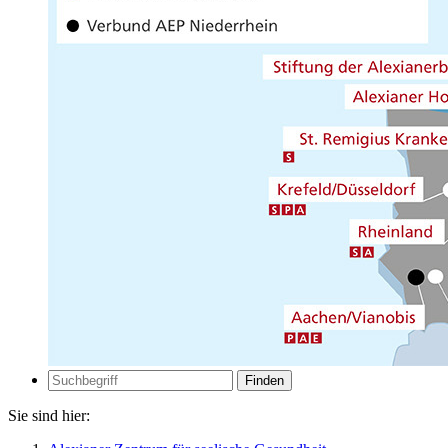
Zur Suche
Suche
Sie sind hier: