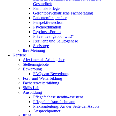
Gesundheit
Familiale Pflege
Gerontopsychiatrische Fachberatung
Patientenfürsprecher
Perspektivwechsel
Psychoedukation
Psychose-Forum
Präventivangebot "wir2"
Resilienz und Salutogenese
Seelsorge
Ihre Meinung
Karriere
Alexianer als Arbeitgeber
Stellenangebote
Bewerbung
FAQs zur Bewerbung
Fort- und Weiterbildung
Facharztweiterbildung
Skills Lab
Ausbildung
Pflegefachassistentin/-assistent
Pflegefachfrau/-fachmann
Praxisanleitung: An der Seite der Azubis
Ansprechpartner
PPIA