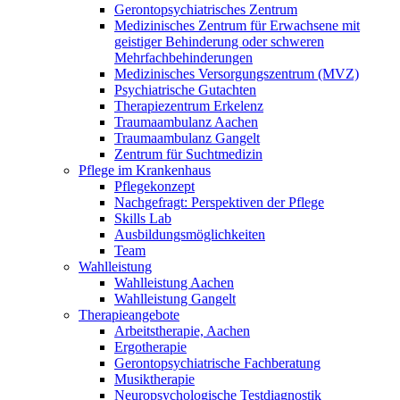
Gerontopsychiatrisches Zentrum
Medizinisches Zentrum für Erwachsene mit
geistiger Behinderung oder schweren
Mehrfachbehinderungen
Medizinisches Versorgungszentrum (MVZ)
Psychiatrische Gutachten
Therapiezentrum Erkelenz
Traumaambulanz Aachen
Traumaambulanz Gangelt
Zentrum für Suchtmedizin
Pflege im Krankenhaus
Pflegekonzept
Nachgefragt: Perspektiven der Pflege
Skills Lab
Ausbildungsmöglichkeiten
Team
Wahlleistung
Wahlleistung Aachen
Wahlleistung Gangelt
Therapieangebote
Arbeitstherapie, Aachen
Ergotherapie
Gerontopsychiatrische Fachberatung
Musiktherapie
Neuropsychologische Testdiagnostik