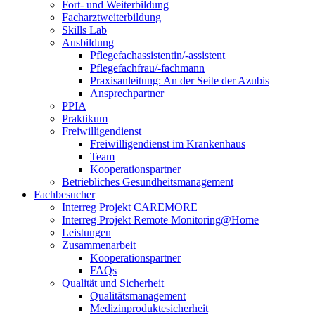
Fort- und Weiterbildung
Facharztweiterbildung
Skills Lab
Ausbildung
Pflegefachassistentin/-assistent
Pflegefachfrau/-fachmann
Praxisanleitung: An der Seite der Azubis
Ansprechpartner
PPIA
Praktikum
Freiwilligendienst
Freiwilligendienst im Krankenhaus
Team
Kooperationspartner
Betriebliches Gesundheitsmanagement
Fachbesucher
Interreg Projekt CAREMORE
Interreg Projekt Remote Monitoring@Home
Leistungen
Zusammenarbeit
Kooperationspartner
FAQs
Qualität und Sicherheit
Qualitätsmanagement
Medizinproduktesicherheit