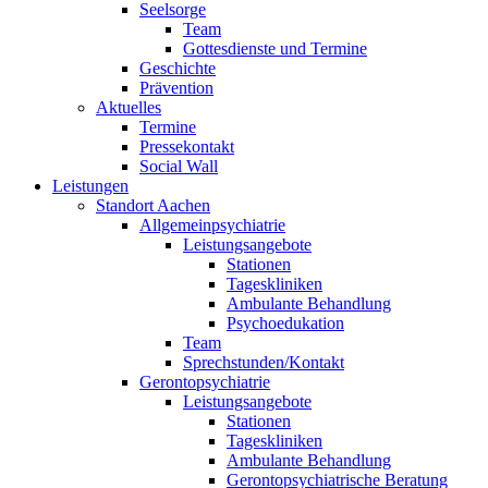
Seelsorge
Team
Gottesdienste und Termine
Geschichte
Prävention
Aktuelles
Termine
Pressekontakt
Social Wall
Leistungen
Standort Aachen
Allgemeinpsychiatrie
Leistungsangebote
Stationen
Tageskliniken
Ambulante Behandlung
Psychoedukation
Team
Sprechstunden/Kontakt
Gerontopsychiatrie
Leistungsangebote
Stationen
Tageskliniken
Ambulante Behandlung
Gerontopsychiatrische Beratung