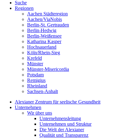
Suche
Regionen
Aachen Städteregion
Aachen/ViaNobis
Berlin-St. Gertrauden
Berlin-Hedwig
Berlin-Weißensee
Katharina Kasper
Hochsauerland
Köln/Rhein-Sieg
Krefeld
Münster
Münster-Misericordia
Potsdam
Remigius
Rheinland
Sachsen-Anhalt
Alexianer Zentrum für seelische Gesundheit
Unternehmen
Wir über uns
Unternehmensleitung
Unternehmen und Struktur
Die Welt der Alexianer
Qualität und Transparenz