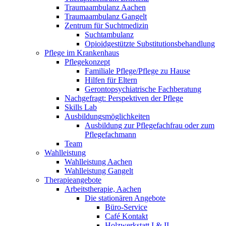
Traumaambulanz Aachen
Traumaambulanz Gangelt
Zentrum für Suchtmedizin
Suchtambulanz
Opioidgestützte Substitutionsbehandlung
Pflege im Krankenhaus
Pflegekonzept
Familiale Pflege/Pflege zu Hause
Hilfen für Eltern
Gerontopsychiatrische Fachberatung
Nachgefragt: Perspektiven der Pflege
Skills Lab
Ausbildungsmöglichkeiten
Ausbildung zur Pflegefachfrau oder zum
Pflegefachmann
Team
Wahlleistung
Wahlleistung Aachen
Wahlleistung Gangelt
Therapieangebote
Arbeitstherapie, Aachen
Die stationären Angebote
Büro-Service
Café Kontakt
Holzwerkstatt I & II