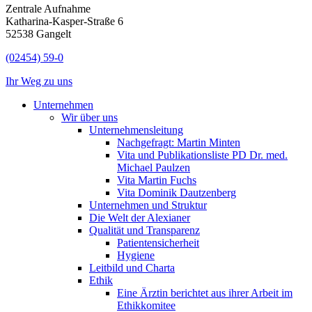
Zentrale Aufnahme
Katharina-Kasper-Straße 6
52538 Gangelt
(02454) 59-0
Ihr Weg zu uns
Unternehmen
Wir über uns
Unternehmensleitung
Nachgefragt: Martin Minten
Vita und Publikationsliste PD Dr. med.
Michael Paulzen
Vita Martin Fuchs
Vita Dominik Dautzenberg
Unternehmen und Struktur
Die Welt der Alexianer
Qualität und Transparenz
Patientensicherheit
Hygiene
Leitbild und Charta
Ethik
Eine Ärztin berichtet aus ihrer Arbeit im
Ethikkomitee