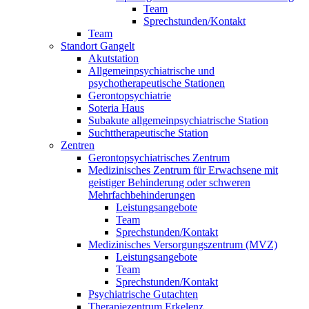
Team
Sprechstunden/Kontakt
Team
Standort Gangelt
Akutstation
Allgemeinpsychiatrische und
psychotherapeutische Stationen
Gerontopsychiatrie
Soteria Haus
Subakute allgemeinpsychiatrische Station
Suchttherapeutische Station
Zentren
Gerontopsychiatrisches Zentrum
Medizinisches Zentrum für Erwachsene mit
geistiger Behinderung oder schweren
Mehrfachbehinderungen
Leistungsangebote
Team
Sprechstunden/Kontakt
Medizinisches Versorgungszentrum (MVZ)
Leistungsangebote
Team
Sprechstunden/Kontakt
Psychiatrische Gutachten
Therapiezentrum Erkelenz