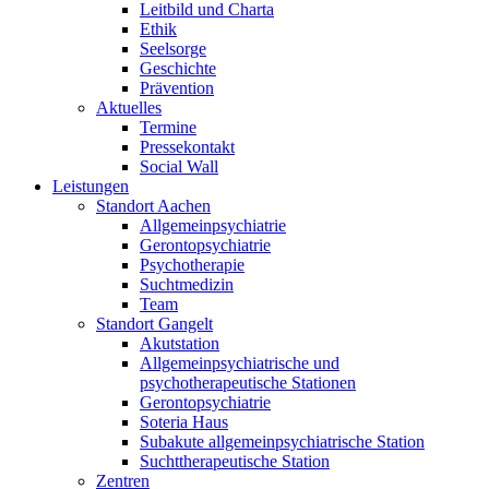
Leitbild und Charta
Ethik
Seelsorge
Geschichte
Prävention
Aktuelles
Termine
Pressekontakt
Social Wall
Leistungen
Standort Aachen
Allgemeinpsychiatrie
Gerontopsychiatrie
Psychotherapie
Suchtmedizin
Team
Standort Gangelt
Akutstation
Allgemeinpsychiatrische und
psychotherapeutische Stationen
Gerontopsychiatrie
Soteria Haus
Subakute allgemeinpsychiatrische Station
Suchttherapeutische Station
Zentren