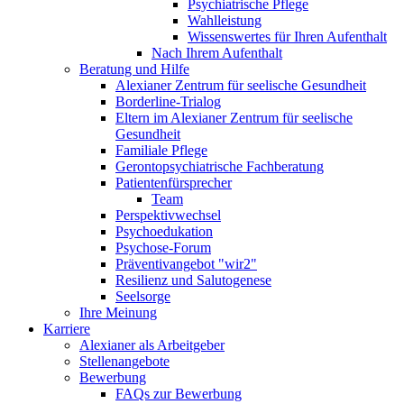
Psychiatrische Pflege
Wahlleistung
Wissenswertes für Ihren Aufenthalt
Nach Ihrem Aufenthalt
Beratung und Hilfe
Alexianer Zentrum für seelische Gesundheit
Borderline-Trialog
Eltern im Alexianer Zentrum für seelische
Gesundheit
Familiale Pflege
Gerontopsychiatrische Fachberatung
Patientenfürsprecher
Team
Perspektivwechsel
Psychoedukation
Psychose-Forum
Präventivangebot "wir2"
Resilienz und Salutogenese
Seelsorge
Ihre Meinung
Karriere
Alexianer als Arbeitgeber
Stellenangebote
Bewerbung
FAQs zur Bewerbung