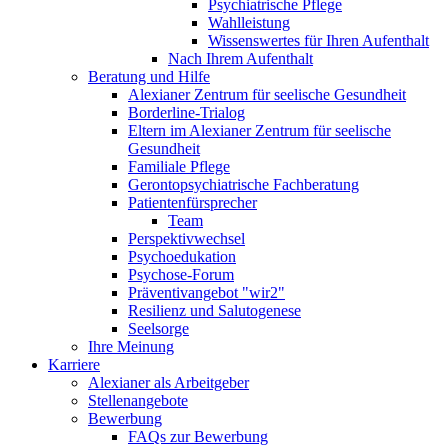
Psychiatrische Pflege
Wahlleistung
Wissenswertes für Ihren Aufenthalt
Nach Ihrem Aufenthalt
Beratung und Hilfe
Alexianer Zentrum für seelische Gesundheit
Borderline-Trialog
Eltern im Alexianer Zentrum für seelische
Gesundheit
Familiale Pflege
Gerontopsychiatrische Fachberatung
Patientenfürsprecher
Team
Perspektivwechsel
Psychoedukation
Psychose-Forum
Präventivangebot "wir2"
Resilienz und Salutogenese
Seelsorge
Ihre Meinung
Karriere
Alexianer als Arbeitgeber
Stellenangebote
Bewerbung
FAQs zur Bewerbung