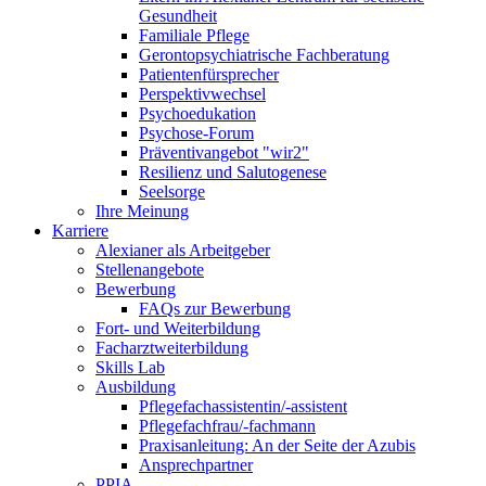
Gesundheit
Familiale Pflege
Gerontopsychiatrische Fachberatung
Patientenfürsprecher
Perspektivwechsel
Psychoedukation
Psychose-Forum
Präventivangebot "wir2"
Resilienz und Salutogenese
Seelsorge
Ihre Meinung
Karriere
Alexianer als Arbeitgeber
Stellenangebote
Bewerbung
FAQs zur Bewerbung
Fort- und Weiterbildung
Facharztweiterbildung
Skills Lab
Ausbildung
Pflegefachassistentin/-assistent
Pflegefachfrau/-fachmann
Praxisanleitung: An der Seite der Azubis
Ansprechpartner
PPIA