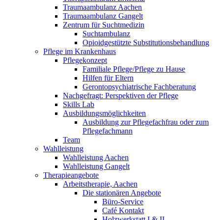
Traumaambulanz Aachen
Traumaambulanz Gangelt
Zentrum für Suchtmedizin
Suchtambulanz
Opioidgestützte Substitutionsbehandlung
Pflege im Krankenhaus
Pflegekonzept
Familiale Pflege/Pflege zu Hause
Hilfen für Eltern
Gerontopsychiatrische Fachberatung
Nachgefragt: Perspektiven der Pflege
Skills Lab
Ausbildungsmöglichkeiten
Ausbildung zur Pflegefachfrau oder zum
Pflegefachmann
Team
Wahlleistung
Wahlleistung Aachen
Wahlleistung Gangelt
Therapieangebote
Arbeitstherapie, Aachen
Die stationären Angebote
Büro-Service
Café Kontakt
Holzwerkstatt I & II