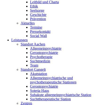
Leitbild und Charta
Ethik
Seelsorge
Geschichte
Prävention
Aktuelles
Termine
Pressekontakt
Social Wall
Leistungen
Standort Aachen
Allgemeinpsychiatrie
Gerontopsychiatrie
Psychotherapie
Suchtmedizin
Team
Standort Gangelt
Akutstation
Allgemeinpsychiatrische und
psychotherapeutische Stationen
Gerontopsychiatrie
Soteria Haus
Subakute allgemeinpsychiatrische Station
Suchttherapeutische Station
Zentren