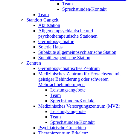
Team
Sprechstunden/Kontakt
Team
Standort Gangelt
Akutstation
Allgemeinpsychiatrische und
psychotherapeutische Stationen
Gerontopsychiatrie
Soteria Haus
Subakute allgemeinpsychiatrische Station
Suchttherapeutische Station
Zentren
Gerontopsychiatrisches Zentrum
Medizinisches Zentrum für Erwachsene mit
geistiger Behinderung oder schweren
Mehrfachbehinderungen
Leistungsangebote
Team
Sprechstunden/Kontakt
Medizinisches Versorgungszentrum (MVZ)
Leistungsangebote
Team
Sprechstunden/Kontakt
Psychiatrische Gutachten
Therapiezentrum Erkelenz