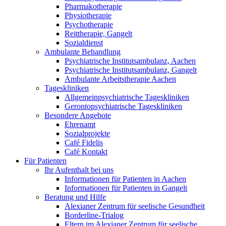
Pharmakotherapie
Physiotherapie
Psychotherapie
Reittherapie, Gangelt
Sozialdienst
Ambulante Behandlung
Psychiatrische Institutsambulanz, Aachen
Psychiatrische Institutsambulanz, Gangelt
Ambulante Arbeitstherapie Aachen
Tageskliniken
Allgemeinpsychiatrische Tageskliniken
Gerontopsychiatrische Tageskliniken
Besondere Angebote
Ehrenamt
Sozialprojekte
Café Fidelis
Café Kontakt
Für Patienten
Ihr Aufenthalt bei uns
Informationen für Patienten in Aachen
Informationen für Patienten in Gangelt
Beratung und Hilfe
Alexianer Zentrum für seelische Gesundheit
Borderline-Trialog
Eltern im Alexianer Zentrum für seelische