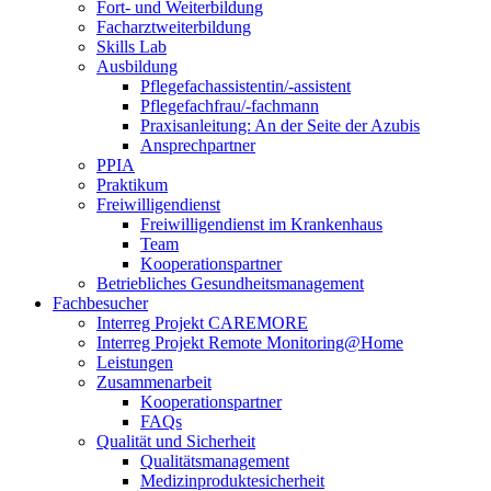
Fort- und Weiterbildung
Facharztweiterbildung
Skills Lab
Ausbildung
Pflegefachassistentin/-assistent
Pflegefachfrau/-fachmann
Praxisanleitung: An der Seite der Azubis
Ansprechpartner
PPIA
Praktikum
Freiwilligendienst
Freiwilligendienst im Krankenhaus
Team
Kooperationspartner
Betriebliches Gesundheitsmanagement
Fachbesucher
Interreg Projekt CAREMORE
Interreg Projekt Remote Monitoring@Home
Leistungen
Zusammenarbeit
Kooperationspartner
FAQs
Qualität und Sicherheit
Qualitätsmanagement
Medizinproduktesicherheit