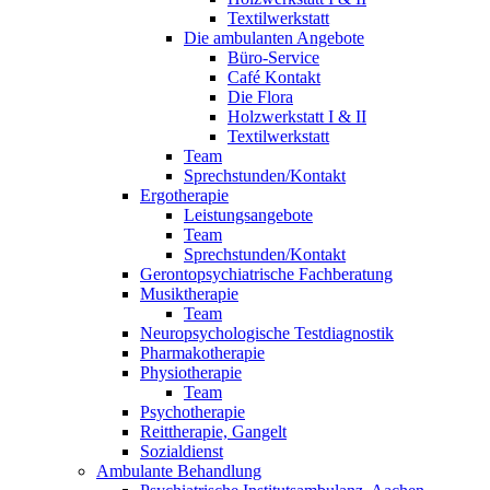
Textilwerkstatt
Die ambulanten Angebote
Büro-Service
Café Kontakt
Die Flora
Holzwerkstatt I & II
Textilwerkstatt
Team
Sprechstunden/Kontakt
Ergotherapie
Leistungsangebote
Team
Sprechstunden/Kontakt
Gerontopsychiatrische Fachberatung
Musiktherapie
Team
Neuropsychologische Testdiagnostik
Pharmakotherapie
Physiotherapie
Team
Psychotherapie
Reittherapie, Gangelt
Sozialdienst
Ambulante Behandlung