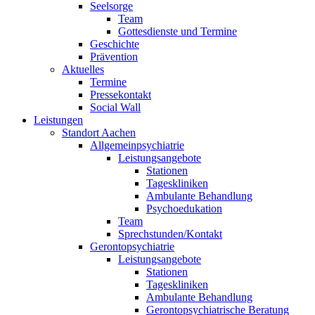
Seelsorge
Team
Gottesdienste und Termine
Geschichte
Prävention
Aktuelles
Termine
Pressekontakt
Social Wall
Leistungen
Standort Aachen
Allgemeinpsychiatrie
Leistungsangebote
Stationen
Tageskliniken
Ambulante Behandlung
Psychoedukation
Team
Sprechstunden/Kontakt
Gerontopsychiatrie
Leistungsangebote
Stationen
Tageskliniken
Ambulante Behandlung
Gerontopsychiatrische Beratung