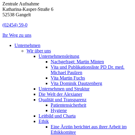
Zentrale Aufnahme
Katharina-Kasper-Straße 6
52538 Gangelt
(02454) 59-0
Ihr Weg zu uns
Unternehmen
Wir über uns
Unternehmensleitung
Nachgefragt: Martin Minten
Vita und Publikationsliste PD Dr. med.
Michael Paulzen
Vita Martin Fuchs
Vita Dominik Dautzenberg
Unternehmen und Struktur
Die Welt der Alexianer
Qualität und Transparenz
Patientensicherheit
Hygiene
Leitbild und Charta
Ethik
Eine Ärztin berichtet aus ihrer Arbeit im
Ethikkomitee