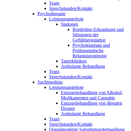
Team
Sprechstunden/Kontakt
Psychotherapie
Leistungsangebote
Stationen
Borderline-Erkrankung und
Störungen der
Gefühlsregulation
Psychotraumata und
Posttraumatische
Belastungsstörung
Tageskliniken
Ambulante Behandlung
Team
Sprechstunden/Kontakt
Suchtmedizin
Leistungsangebote
Entzugsbehandlung von Alkohol,
Medikamenten und Cannabis
Entzugsbehandlung von illegalen
Drogen
Ambulante Behandlung
Team
Sprechstunden/Kontakt
Opioidgestützte Substitutionsbehandlung