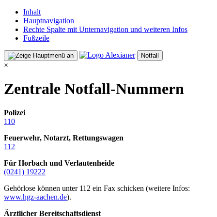
Inhalt
Hauptnavigation
Rechte Spalte mit Unternavigation und weiteren Infos
Fußzeile
Notfall
×
Zentrale Notfall-Nummern
Polizei
110
Feuerwehr, Notarzt, Rettungswagen
112
Für Horbach und Verlautenheide
(0241) 19222
Gehörlose können unter 112 ein Fax schicken (weitere Infos:
www.hgz-aachen.de
).
Ärztlicher Bereitschaftsdienst