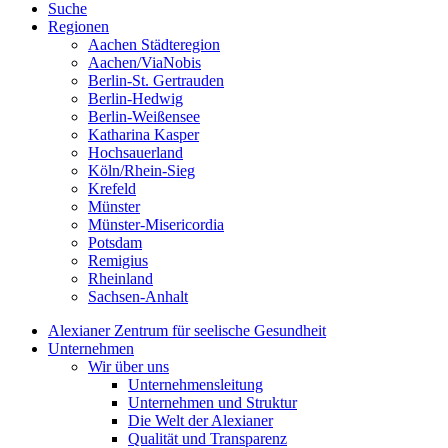
Suche
Regionen
Aachen Städteregion
Aachen/ViaNobis
Berlin-St. Gertrauden
Berlin-Hedwig
Berlin-Weißensee
Katharina Kasper
Hochsauerland
Köln/Rhein-Sieg
Krefeld
Münster
Münster-Misericordia
Potsdam
Remigius
Rheinland
Sachsen-Anhalt
Alexianer Zentrum für seelische Gesundheit
Unternehmen
Wir über uns
Unternehmensleitung
Unternehmen und Struktur
Die Welt der Alexianer
Qualität und Transparenz