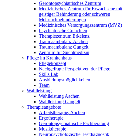
Gerontopsychiatrisches Zentrum
Medizinisches Zentrum für Erwachsene mit
geistiger Behinderung oder schweren
Mehrfachbehinderungen
Medizinisches Versorgungszentrum (MVZ)
Psychiatrische Gutachten
Therapiezentrum Erkelenz
Traumaambulanz Aachen
Traumaambulanz Gangelt
Zentrum für Suchtmedizin
Pflege im Krankenhaus
Pflegekonzept
Nachgefragt: Perspektiven der Pflege
Skills Lab
Ausbildungsmöglichkeiten
Team
Wahlleistung
Wahlleistung Aachen
Wahlleistung Gangelt
Therapieangebote
Arbeitstherapie, Aachen
Ergotherapie
Gerontopsychiatrische Fachberatung
Musiktherapie
Neuropsychologische Testdiagnostik