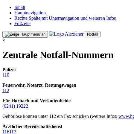
Inhalt
Hauptnavigation
Rechte Spalte mit Unternavigation und weiteren Infos
Fußzeile
Notfall
×
Zentrale Notfall-Nummern
Polizei
110
Feuerwehr, Notarzt, Rettungswagen
112
Für Horbach und Verlautenheide
(0241) 19222
Gehörlose können unter 112 ein Fax schicken (weitere Infos:
www.hg
Ärztlicher Bereitschaftsdienst
116117