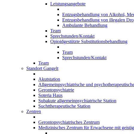
Leistungsangebote
Entzugsbehandlung von Alkohol, Me
Entzugsbehandlung von illegalen Dr
Ambulante Behandlung
Team
Sprechstunden/Kontakt
Opioidgestützte Substitutionsbehandlung
Team
Sprechstunden/Kontakt
Team
Standort Gangelt
Akutstation
Allgemeinpsychiatrische und psychotherapeutische
Gerontopsychiatrie
Soteria Haus
Subakute allgemeinpsychiatrische Station
Suchttherapeutische Station
Zentren
Gerontopsychiatrisches Zentrum
Medizinisches Zentrum für Erwachsene mit geist