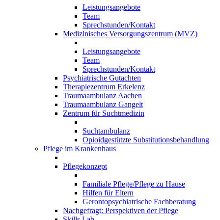
Leistungsangebote
Team
Sprechstunden/Kontakt
Medizinisches Versorgungszentrum (MVZ)
Leistungsangebote
Team
Sprechstunden/Kontakt
Psychiatrische Gutachten
Therapiezentrum Erkelenz
Traumaambulanz Aachen
Traumaambulanz Gangelt
Zentrum für Suchtmedizin
Suchtambulanz
Opioidgestützte Substitutionsbehandlung
Pflege im Krankenhaus
Pflegekonzept
Familiale Pflege/Pflege zu Hause
Hilfen für Eltern
Gerontopsychiatrische Fachberatung
Nachgefragt: Perspektiven der Pflege
Skills Lab