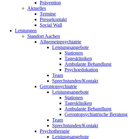
Prävention
Aktuelles
Termine
Pressekontakt
Social Wall
Leistungen
Standort Aachen
Allgemeinpsychiatrie
Leistungsangebote
Stationen
Tageskliniken
Ambulante Behandlung
Psychoedukation
Team
Sprechstunden/Kontakt
Gerontopsychiatrie
Leistungsangebote
Stationen
Tageskliniken
Ambulante Behandlung
Gerontopsychiatrische Beratung
Team
Sprechstunden/Kontakt
Psychotherapie
Leistungsangebote