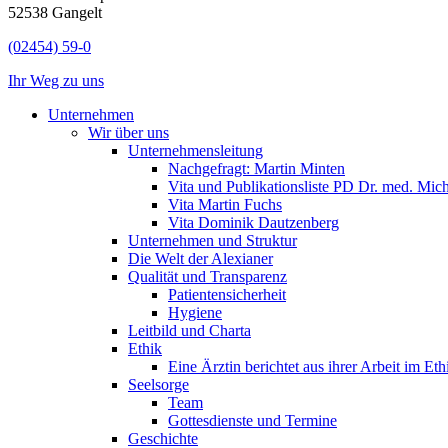
52538 Gangelt
(02454) 59-0
Ihr Weg zu uns
Unternehmen
Wir über uns
Unternehmensleitung
Nachgefragt: Martin Minten
Vita und Publikationsliste PD Dr. med. Mic
Vita Martin Fuchs
Vita Dominik Dautzenberg
Unternehmen und Struktur
Die Welt der Alexianer
Qualität und Transparenz
Patientensicherheit
Hygiene
Leitbild und Charta
Ethik
Eine Ärztin berichtet aus ihrer Arbeit im Et
Seelsorge
Team
Gottesdienste und Termine
Geschichte