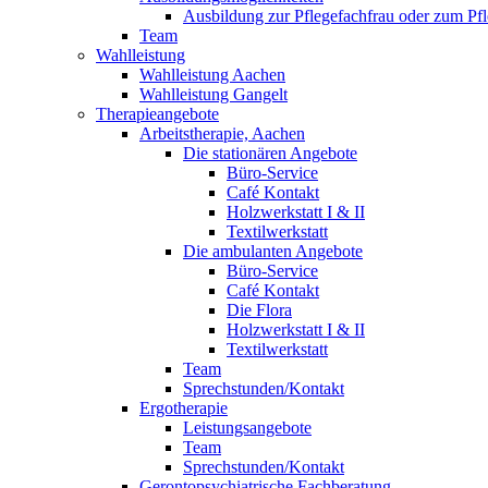
Ausbildung zur Pflegefachfrau oder zum P
Team
Wahlleistung
Wahlleistung Aachen
Wahlleistung Gangelt
Therapieangebote
Arbeitstherapie, Aachen
Die stationären Angebote
Büro-Service
Café Kontakt
Holzwerkstatt I & II
Textilwerkstatt
Die ambulanten Angebote
Büro-Service
Café Kontakt
Die Flora
Holzwerkstatt I & II
Textilwerkstatt
Team
Sprechstunden/Kontakt
Ergotherapie
Leistungsangebote
Team
Sprechstunden/Kontakt
Gerontopsychiatrische Fachberatung