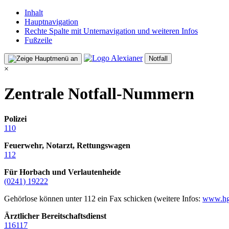
Inhalt
Hauptnavigation
Rechte Spalte mit Unternavigation und weiteren Infos
Fußzeile
Notfall
×
Zentrale Notfall-Nummern
Polizei
110
Feuerwehr, Notarzt, Rettungswagen
112
Für Horbach und Verlautenheide
(0241) 19222
Gehörlose können unter 112 ein Fax schicken (weitere Infos:
www.hg
Ärztlicher Bereitschaftsdienst
116117