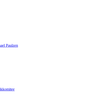
hael Paulzen
hikkomitee