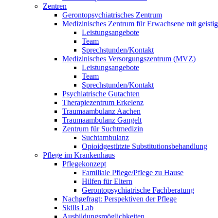
Zentren
Gerontopsychiatrisches Zentrum
Medizinisches Zentrum für Erwachsene mit geist
Leistungsangebote
Team
Sprechstunden/Kontakt
Medizinisches Versorgungszentrum (MVZ)
Leistungsangebote
Team
Sprechstunden/Kontakt
Psychiatrische Gutachten
Therapiezentrum Erkelenz
Traumaambulanz Aachen
Traumaambulanz Gangelt
Zentrum für Suchtmedizin
Suchtambulanz
Opioidgestützte Substitutionsbehandlung
Pflege im Krankenhaus
Pflegekonzept
Familiale Pflege/Pflege zu Hause
Hilfen für Eltern
Gerontopsychiatrische Fachberatung
Nachgefragt: Perspektiven der Pflege
Skills Lab
Ausbildungsmöglichkeiten