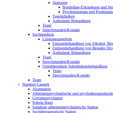
Stationen
Borderline-Erkrankung und Stö
Psychotraumata und Posttrauma
Tageskliniken
Ambulante Behandlung
Team
Sprechstunden/Kontakt
Suchtmedizin
Leistungsangebote
Entzugsbehandlung von Alkohol, Me
Entzugsbehandlung von illegalen Dr
Ambulante Behandlung
Team
Sprechstunden/Kontakt
Opioidgestützte Substitutionsbehandlung
Team
Sprechstunden/Kontakt
Team
Standort Gangelt
Akutstation
Allgemeinpsychiatrische und psychotherapeutische
Gerontopsychiatrie
Soteria Haus
Subakute allgemeinpsychiatrische Station
Suchttherapeutische Station