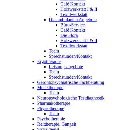
Café Kontakt
Holzwerkstatt I & II
Textilwerkstatt
Die ambulanten Angebote
Büro-Service
Café Kontakt
Die Flora
Holzwerkstatt I & II
Textilwerkstatt
Team
Sprechstunden/Kontakt
Ergotherapie
Leistungsangebote
Team
Sprechstunden/Kontakt
Gerontopsychiatrische Fachberatung
Musiktherapie
Team
Neuropsychologische Testdiagnostik
Pharmakotherapie
Physiotherapie
Team
Psychotherapie
Reittherapie, Gangelt
Sozialdienst