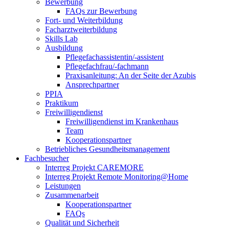
Bewerbung
FAQs zur Bewerbung
Fort- und Weiterbildung
Facharztweiterbildung
Skills Lab
Ausbildung
Pflegefachassistentin/-assistent
Pflegefachfrau/-fachmann
Praxisanleitung: An der Seite der Azubis
Ansprechpartner
PPIA
Praktikum
Freiwilligendienst
Freiwilligendienst im Krankenhaus
Team
Kooperationspartner
Betriebliches Gesundheitsmanagement
Fachbesucher
Interreg Projekt CAREMORE
Interreg Projekt Remote Monitoring@Home
Leistungen
Zusammenarbeit
Kooperationspartner
FAQs
Qualität und Sicherheit