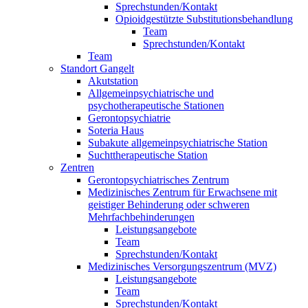
Sprechstunden/Kontakt
Opioidgestützte Substitutionsbehandlung
Team
Sprechstunden/Kontakt
Team
Standort Gangelt
Akutstation
Allgemeinpsychiatrische und
psychotherapeutische Stationen
Gerontopsychiatrie
Soteria Haus
Subakute allgemeinpsychiatrische Station
Suchttherapeutische Station
Zentren
Gerontopsychiatrisches Zentrum
Medizinisches Zentrum für Erwachsene mit
geistiger Behinderung oder schweren
Mehrfachbehinderungen
Leistungsangebote
Team
Sprechstunden/Kontakt
Medizinisches Versorgungszentrum (MVZ)
Leistungsangebote
Team
Sprechstunden/Kontakt