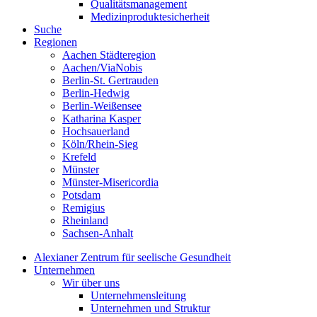
Qualitätsmanagement
Medizinproduktesicherheit
Suche
Regionen
Aachen Städteregion
Aachen/ViaNobis
Berlin-St. Gertrauden
Berlin-Hedwig
Berlin-Weißensee
Katharina Kasper
Hochsauerland
Köln/Rhein-Sieg
Krefeld
Münster
Münster-Misericordia
Potsdam
Remigius
Rheinland
Sachsen-Anhalt
Alexianer Zentrum für seelische Gesundheit
Unternehmen
Wir über uns
Unternehmensleitung
Unternehmen und Struktur