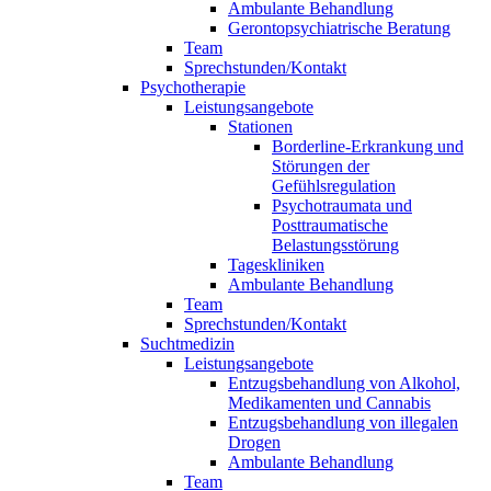
Ambulante Behandlung
Gerontopsychiatrische Beratung
Team
Sprechstunden/Kontakt
Psychotherapie
Leistungsangebote
Stationen
Borderline-Erkrankung und
Störungen der
Gefühlsregulation
Psychotraumata und
Posttraumatische
Belastungsstörung
Tageskliniken
Ambulante Behandlung
Team
Sprechstunden/Kontakt
Suchtmedizin
Leistungsangebote
Entzugsbehandlung von Alkohol,
Medikamenten und Cannabis
Entzugsbehandlung von illegalen
Drogen
Ambulante Behandlung
Team