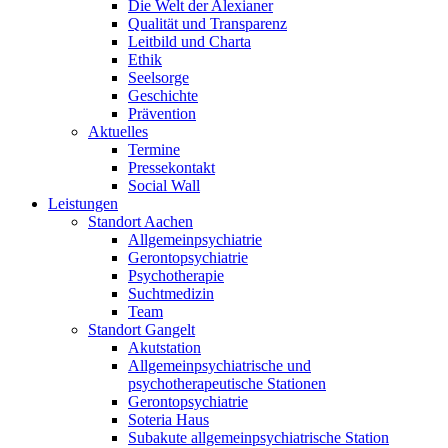
Die Welt der Alexianer
Qualität und Transparenz
Leitbild und Charta
Ethik
Seelsorge
Geschichte
Prävention
Aktuelles
Termine
Pressekontakt
Social Wall
Leistungen
Standort Aachen
Allgemeinpsychiatrie
Gerontopsychiatrie
Psychotherapie
Suchtmedizin
Team
Standort Gangelt
Akutstation
Allgemeinpsychiatrische und
psychotherapeutische Stationen
Gerontopsychiatrie
Soteria Haus
Subakute allgemeinpsychiatrische Station