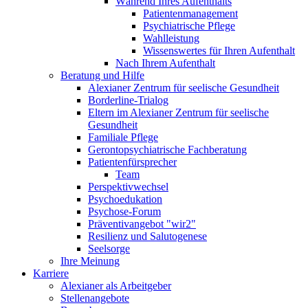
Während Ihres Aufenthalts
Patientenmanagement
Psychiatrische Pflege
Wahlleistung
Wissenswertes für Ihren Aufenthalt
Nach Ihrem Aufenthalt
Beratung und Hilfe
Alexianer Zentrum für seelische Gesundheit
Borderline-Trialog
Eltern im Alexianer Zentrum für seelische
Gesundheit
Familiale Pflege
Gerontopsychiatrische Fachberatung
Patientenfürsprecher
Team
Perspektivwechsel
Psychoedukation
Psychose-Forum
Präventivangebot "wir2"
Resilienz und Salutogenese
Seelsorge
Ihre Meinung
Karriere
Alexianer als Arbeitgeber
Stellenangebote