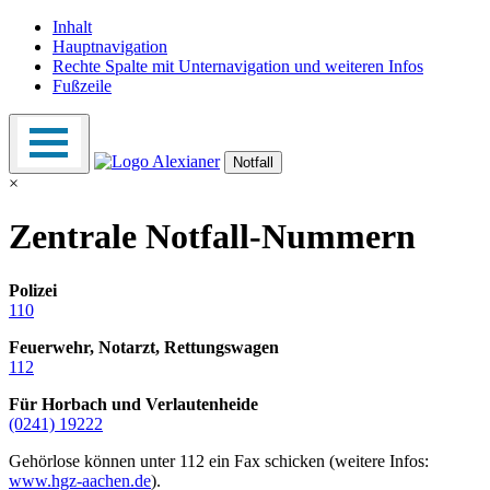
Inhalt
Hauptnavigation
Rechte Spalte mit Unternavigation und weiteren Infos
Fußzeile
Notfall
×
Zentrale Notfall-Nummern
Polizei
110
Feuerwehr, Notarzt, Rettungswagen
112
Für Horbach und Verlautenheide
(0241) 19222
Gehörlose können unter 112 ein Fax schicken (weitere Infos:
www.hgz-aachen.de
).