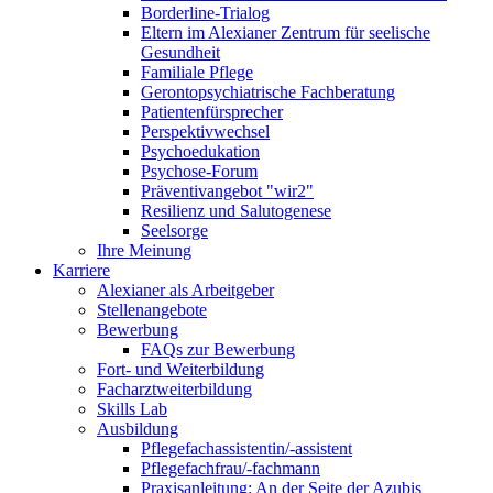
Borderline-Trialog
Eltern im Alexianer Zentrum für seelische
Gesundheit
Familiale Pflege
Gerontopsychiatrische Fachberatung
Patientenfürsprecher
Perspektivwechsel
Psychoedukation
Psychose-Forum
Präventivangebot "wir2"
Resilienz und Salutogenese
Seelsorge
Ihre Meinung
Karriere
Alexianer als Arbeitgeber
Stellenangebote
Bewerbung
FAQs zur Bewerbung
Fort- und Weiterbildung
Facharztweiterbildung
Skills Lab
Ausbildung
Pflegefachassistentin/-assistent
Pflegefachfrau/-fachmann
Praxisanleitung: An der Seite der Azubis