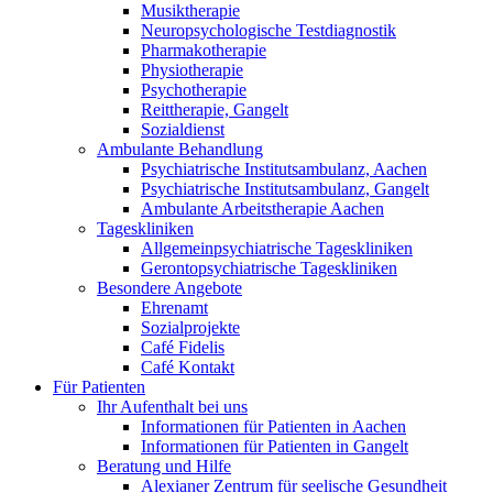
Musiktherapie
Neuropsychologische Testdiagnostik
Pharmakotherapie
Physiotherapie
Psychotherapie
Reittherapie, Gangelt
Sozialdienst
Ambulante Behandlung
Psychiatrische Institutsambulanz, Aachen
Psychiatrische Institutsambulanz, Gangelt
Ambulante Arbeitstherapie Aachen
Tageskliniken
Allgemeinpsychiatrische Tageskliniken
Gerontopsychiatrische Tageskliniken
Besondere Angebote
Ehrenamt
Sozialprojekte
Café Fidelis
Café Kontakt
Für Patienten
Ihr Aufenthalt bei uns
Informationen für Patienten in Aachen
Informationen für Patienten in Gangelt
Beratung und Hilfe
Alexianer Zentrum für seelische Gesundheit