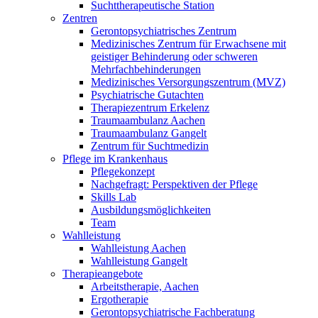
Suchttherapeutische Station
Zentren
Gerontopsychiatrisches Zentrum
Medizinisches Zentrum für Erwachsene mit
geistiger Behinderung oder schweren
Mehrfachbehinderungen
Medizinisches Versorgungszentrum (MVZ)
Psychiatrische Gutachten
Therapiezentrum Erkelenz
Traumaambulanz Aachen
Traumaambulanz Gangelt
Zentrum für Suchtmedizin
Pflege im Krankenhaus
Pflegekonzept
Nachgefragt: Perspektiven der Pflege
Skills Lab
Ausbildungsmöglichkeiten
Team
Wahlleistung
Wahlleistung Aachen
Wahlleistung Gangelt
Therapieangebote
Arbeitstherapie, Aachen
Ergotherapie
Gerontopsychiatrische Fachberatung