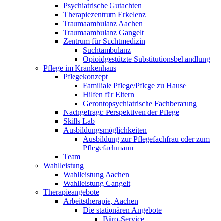
Psychiatrische Gutachten
Therapiezentrum Erkelenz
Traumaambulanz Aachen
Traumaambulanz Gangelt
Zentrum für Suchtmedizin
Suchtambulanz
Opioidgestützte Substitutionsbehandlung
Pflege im Krankenhaus
Pflegekonzept
Familiale Pflege/Pflege zu Hause
Hilfen für Eltern
Gerontopsychiatrische Fachberatung
Nachgefragt: Perspektiven der Pflege
Skills Lab
Ausbildungsmöglichkeiten
Ausbildung zur Pflegefachfrau oder zum
Pflegefachmann
Team
Wahlleistung
Wahlleistung Aachen
Wahlleistung Gangelt
Therapieangebote
Arbeitstherapie, Aachen
Die stationären Angebote
Büro-Service