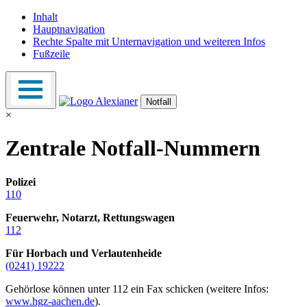
Inhalt
Hauptnavigation
Rechte Spalte mit Unternavigation und weiteren Infos
Fußzeile
Notfall
×
Zentrale Notfall-Nummern
Polizei
110
Feuerwehr, Notarzt, Rettungswagen
112
Für Horbach und Verlautenheide
(0241) 19222
Gehörlose können unter 112 ein Fax schicken (weitere Infos:
www.hgz-aachen.de
).