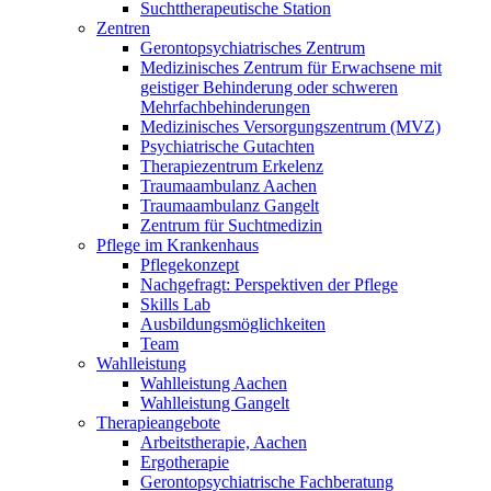
Suchttherapeutische Station
Zentren
Gerontopsychiatrisches Zentrum
Medizinisches Zentrum für Erwachsene mit
geistiger Behinderung oder schweren
Mehrfachbehinderungen
Medizinisches Versorgungszentrum (MVZ)
Psychiatrische Gutachten
Therapiezentrum Erkelenz
Traumaambulanz Aachen
Traumaambulanz Gangelt
Zentrum für Suchtmedizin
Pflege im Krankenhaus
Pflegekonzept
Nachgefragt: Perspektiven der Pflege
Skills Lab
Ausbildungsmöglichkeiten
Team
Wahlleistung
Wahlleistung Aachen
Wahlleistung Gangelt
Therapieangebote
Arbeitstherapie, Aachen
Ergotherapie
Gerontopsychiatrische Fachberatung