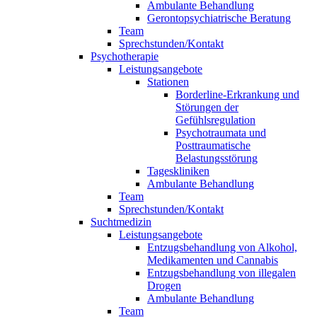
Ambulante Behandlung
Gerontopsychiatrische Beratung
Team
Sprechstunden/Kontakt
Psychotherapie
Leistungsangebote
Stationen
Borderline-Erkrankung und
Störungen der
Gefühlsregulation
Psychotraumata und
Posttraumatische
Belastungsstörung
Tageskliniken
Ambulante Behandlung
Team
Sprechstunden/Kontakt
Suchtmedizin
Leistungsangebote
Entzugsbehandlung von Alkohol,
Medikamenten und Cannabis
Entzugsbehandlung von illegalen
Drogen
Ambulante Behandlung
Team