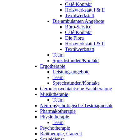
Café Kontakt
Holzwerkstatt I & II
Textilwerkstatt
Die ambulanten Angebote
Büro-Service
Café Kontakt
Die Flora
Holzwerkstatt I & II
Textilwerkstatt
Team
Sprechstunden/Kontakt
Ergotherapie
Leistungsangebote
Team
Sprechstunden/Kontakt
Gerontopsychiatrische Fachberatung
Musiktherapie
Team
Neuropsychologische Testdiagnostik
Pharmakotherapie
Physiotherapie
Team
Psychotherapie
Reittherapie, Gangelt
Sozialdienst