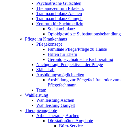
Psychiatrische Gutachten
Therapiezentrum Erkelenz
Traumaambulanz Aachen
Traumaambulanz Gangelt
Zentrum für Suchtmedizin
Suchtambulanz
Opioidgestützte Substitutionsbehandlung
Pflege im Krankenhaus
Pflegekonzept
Familiale Pflege/Pflege zu Hause
Hilfen für Eltern
Gerontopsychiatrische Fachberatung
Nachgefragt: Perspektiven der Pflege
Skills Lab
Ausbildungsmöglichkeiten
Ausbildung zur Pflegefachfrau oder zum
Pflegefachmann
Team
Wahlleistung
Wahlleistung Aachen
Wahlleistung Gangelt
Therapieangebote
Arbeitstherapie, Aachen
Die stationären Angebote
Büro-Service