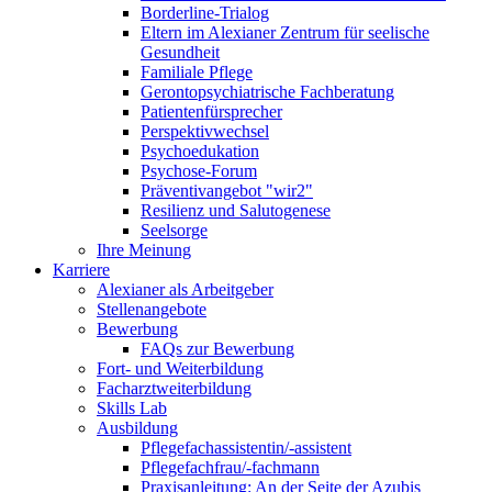
Borderline-Trialog
Eltern im Alexianer Zentrum für seelische
Gesundheit
Familiale Pflege
Gerontopsychiatrische Fachberatung
Patientenfürsprecher
Perspektivwechsel
Psychoedukation
Psychose-Forum
Präventivangebot "wir2"
Resilienz und Salutogenese
Seelsorge
Ihre Meinung
Karriere
Alexianer als Arbeitgeber
Stellenangebote
Bewerbung
FAQs zur Bewerbung
Fort- und Weiterbildung
Facharztweiterbildung
Skills Lab
Ausbildung
Pflegefachassistentin/-assistent
Pflegefachfrau/-fachmann
Praxisanleitung: An der Seite der Azubis