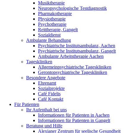
Musiktherapie
Neuropsychologische Testdiagnostik
Pharmakotherapie
Physiotherapie
Psychotherapie
Reittherapie, Gangelt
Sozialdienst
Ambulante Behandlung
Psychiatrische Institutsambulanz, Aachen
Psychiatrische Institutsambulanz, Gangelt
Ambulante Arbeitstherapie Aachen
Tageskliniken
Allgemeinpsychiatrische Tageskliniken
Gerontopsychiatrische Tageskliniken
Besondere Angebote
Ehrenamt
Sozialprojekte
Café Fidelis
Café Kontakt
Für Patienten
Ihr Aufenthalt bei uns
Informationen für Patienten in Aachen
Informationen für Patienten in Gangelt
Beratung und Hilfe
Alexianer Zentrum für seelische Gesundheit