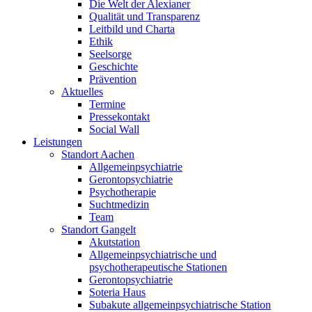
Die Welt der Alexianer
Qualität und Transparenz
Leitbild und Charta
Ethik
Seelsorge
Geschichte
Prävention
Aktuelles
Termine
Pressekontakt
Social Wall
Leistungen
Standort Aachen
Allgemeinpsychiatrie
Gerontopsychiatrie
Psychotherapie
Suchtmedizin
Team
Standort Gangelt
Akutstation
Allgemeinpsychiatrische und
psychotherapeutische Stationen
Gerontopsychiatrie
Soteria Haus
Subakute allgemeinpsychiatrische Station