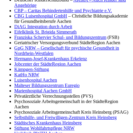
Angehörige
CBP – Caritas Behindertenhilfe und Psychiatrie e.V.
CBG Luisenhospital GmbH
– Christliche Bildungsakademie
für Gesundheitsberufe Aachen
DiAG Integration durch Arbeit
Eifelklinik St. Brigida Simmerath
Franziska Schervier Schul- und Bildungszentrum
(FSB)
Geriatrischer Versorgungsverbund StädteRegion Aachen
GpG NRW – Gesellschaft für psychische Gesundheit in
Nordrhein-Westfalen
Hermann-Josef-Krankenhaus Erkelenz
Jobcenter der StädteRegion Aachen
Kämpgen-Stiftung
KatHo NRW
Luisenhospital Aachen
Malteser Bildungszentrum Euregio
Marienhospital Aachen GmbH
Privatärztliche Verrechnungsstellen (PVS)
Psychosoziale Arbeitsgemeinschaft in der StädteRegion
Aachen
Psychosoziale Arbeitsgemeinschaft Kreis Heinsberg (PSAG)
Selbsthilfe- und Freiwilligen-Zentrum Kreis Heinsberg
Städtisches Krankenhaus Heinsberg
Stiftung Wohlfahrtspflege NRW