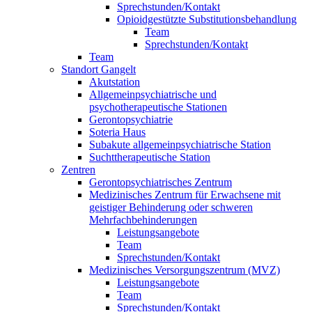
Sprechstunden/Kontakt
Opioidgestützte Substitutionsbehandlung
Team
Sprechstunden/Kontakt
Team
Standort Gangelt
Akutstation
Allgemeinpsychiatrische und
psychotherapeutische Stationen
Gerontopsychiatrie
Soteria Haus
Subakute allgemeinpsychiatrische Station
Suchttherapeutische Station
Zentren
Gerontopsychiatrisches Zentrum
Medizinisches Zentrum für Erwachsene mit
geistiger Behinderung oder schweren
Mehrfachbehinderungen
Leistungsangebote
Team
Sprechstunden/Kontakt
Medizinisches Versorgungszentrum (MVZ)
Leistungsangebote
Team
Sprechstunden/Kontakt