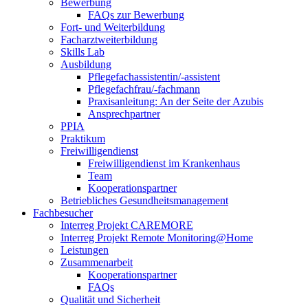
Bewerbung
FAQs zur Bewerbung
Fort- und Weiterbildung
Facharztweiterbildung
Skills Lab
Ausbildung
Pflegefachassistentin/-assistent
Pflegefachfrau/-fachmann
Praxisanleitung: An der Seite der Azubis
Ansprechpartner
PPIA
Praktikum
Freiwilligendienst
Freiwilligendienst im Krankenhaus
Team
Kooperationspartner
Betriebliches Gesundheitsmanagement
Fachbesucher
Interreg Projekt CAREMORE
Interreg Projekt Remote Monitoring@Home
Leistungen
Zusammenarbeit
Kooperationspartner
FAQs
Qualität und Sicherheit