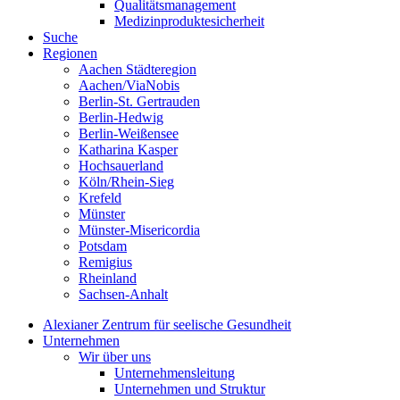
Qualitätsmanagement
Medizinproduktesicherheit
Suche
Regionen
Aachen Städteregion
Aachen/ViaNobis
Berlin-St. Gertrauden
Berlin-Hedwig
Berlin-Weißensee
Katharina Kasper
Hochsauerland
Köln/Rhein-Sieg
Krefeld
Münster
Münster-Misericordia
Potsdam
Remigius
Rheinland
Sachsen-Anhalt
Alexianer Zentrum für seelische Gesundheit
Unternehmen
Wir über uns
Unternehmensleitung
Unternehmen und Struktur