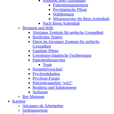
Während Ihres Aufenthalts
Patientenmanagement
Psychiatrische Pflege
Wahlleistung
Wissenswertes für Ihren Aufenthalt
Nach Ihrem Aufenthalt
Beratung und Hilfe
Alexianer Zentrum für seelische Gesundheit
Borderline-Trialog
Eltern im Alexianer Zentrum für seelische
Gesundheit
Familiale Pflege
Gerontopsychiatrische Fachberatung
Patientenfürsprecher
Team
Perspektivwechsel
Psychoedukation
Psychose-Forum
Präventivangebot "wir2"
Resilienz und Salutogenese
Seelsorge
Ihre Meinung
Karriere
Alexianer als Arbeitgeber
Stellenangebote